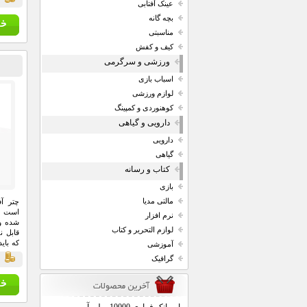
قي
عینک آفتابی
بچه گانه
مناسبتی
کیف و کفش
ورزشی و سرگرمی
اسباب بازی
لوازم ورزشی
کوهنوردی و کمپینگ
دارویی و گیاهی
دارویی
گیاهی
کتاب و رسانه
بازی
مالتی مدیا
چتر آف
است ک
نرم افزار
شده و 
لوازم التحریر و کتاب
قابل ن
که بای
آموزشی
مانند 
گرافیک
قي
سطح ش