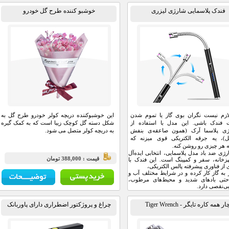
فندک پلاسمایی شارژی لیزری
خوشبو کننده طرح گل خودرو
ازم نیست نگران بوی گاز یا تموم شدن
این خوشبوکننده دریچه کولر خودرو طرح گل به
فندک باشی. این مدل با استفاده از
شکل دسته گل کوچک زیبا است که به کمک گیره
وژی پلاسما آرک (همون صاعقه‌ی بنفش
به دریچه کولر متصل می شود.
)، یه جرقه الکتریکی قوی میزنه که
ه هر چیزی رو روشن کنه.
ژی ضد باد مدل پلاسمایی، انتخابی ایده‌آل
قيمت : 388,000 تومان
زخانه، سفر و کمپینگ است. این فندک با
ی از فناوری پیشرفته پالس الکتریکی،
ز به گاز کار کرده و در شرایط مختلف آب و
حتی بادهای شدید و محیط‌های مرطوب،
ی‌نقصی دارد.
ار همه کاره تایگر - Tiger Wrench
چراغ و پروژکتور اضطراری دارای پاوربانک