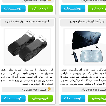
مت : 598,000 تومان
قيمت : 478,000 تومان
× ۲۶ × ۴۱ سانتی‌متر است، که نشان‌دهنده
طراحی فشرده آن است. این ویژگی‌ها سینی را به
یک هدیه فوق‌العاده کاربردی برای هر راننده‌ای
تبدیل می‌کند.
چتر آفتابگیر شیشه جلو خودرو
کمربند نظم دهنده صندوق عقب خودرو
تاب‌گیر، نسل جدید آفتاب‌گیرهای خودرو
این محصول را می توان کمربند نظم دهنده
ه به شکل یک چتر جمع‌شونده طراحی
صندوق عقب خودرو نامید. این کمربند دارای
به راحتی روی شیشه جلو تمام خودروها
طراحی ویژه ای است. پشت آن از نوع زیپ
صب است. برخلاف آفتاب‌گیرهای معمولی
چسب زبر بوده و به راحتی بر روی قسمت های
د تا شوند یا با مکنده نصب شوند، این مدل
نمدی داخل خودرو می چسبد.
باز کردن یک چتر معمولی عمل می‌کند و کل
مت : 998,000 تومان
قيمت : 258,000 تومان
یشه جلو را پوشش می‌دهد.