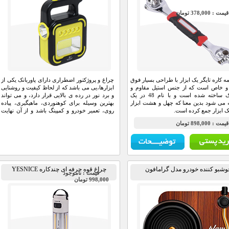
مت : 378,000 تومان
مه کاره تایگر یک ابزار با طراحی بسیار فوق
چراغ و پروژکتور اضطراری دارای پاوربانک یکی از
 و خاص است که از جنس استیل مقاوم و
ابزارها،یی می باشد که از لحاظ کیفیت و روشنایی
پلاستیک ساخته شده است و با نام 48 در یک
و برد نور در رده ی بالایی قرار دارد، و می تواند
 می شود بدین معنا که چهل و هشت ابزار
بهترین وسیله برای کوهنوردی، ماهیگیری، پیاده
یک ابزار جمع کرده است.
روی، تعمیر خودرو و کمپینگ باشد و از آن نهایت
لذت را تجربه خواهید کرد.
مت : 898,000 تومان
وشبو کننده خودرو مدل گرامافون
چراغ قوه حرفه ای چندکاره YESNICE
قيمت : ناموجود
998,000 تومان