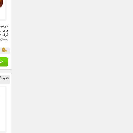
خوشبوک
های بس
گراماف
دیسک خ
قي
جعبه 46 پارچه آچار و سری بکس و پیچ گوشتی