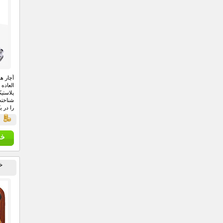
قي
آچار ه
العاده
شناخته
را در 
قي
خ