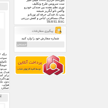
پاوربانک فراری 10000 میلی آمپر
ست سرویس طرح ونکلیف
توری نظم دهنده بین صندلی خودرو
واکس نانو آبگریز شیشه
پمپ باد فندکی حرفه ای تورنادو
ساک مسافرتی لباس و کفش برزنتی
TRAVEL BAG
شماره سفارش خود را وارد کنید
دیگه ل
سوخت 
تکنول
خوشگل
می‌تون
فندک شار
برای آشپ
بهره‌گیر
بدون نیا
هوایی، 
عملکرد ب
آچ