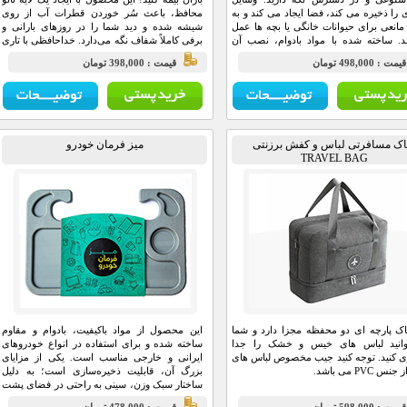
را ذخیره می کند، فضا ایجاد می کند و به
محافظ، باعث سُر خوردن قطرات آب از روی
مانعی برای حیوانات خانگی یا بچه ها عمل
شیشه شده و دید شما را در روزهای بارانی و
. ساخته شده با مواد بادوام، نصب آن
برفی کاملاً شفاف نگه می‌دارد. خداحافظی با تاری
ست و متناسب با مدل های مختلف خودرو
دید و صدای برف‌پاک‌کن.
مت : 498,000 تومان
قيمت : 398,000 تومان
ک مسافرتی لباس و کفش برزنتی
میز فرمان خودرو
TRAVEL BAG
ک پارچه ای دو محفظه مجزا دارد و شما
این محصول از مواد باکیفیت، بادوام و مقاوم
انید لباس های خیس و خشک را جدا
ساخته شده و برای استفاده در انواع خودروهای
ی کنید. توجه کنید جیب مخصوص لباس های
ایرانی و خارجی مناسب است. یکی از مزایای
 PVC می باشد.
بزرگ آن، قابلیت ذخیره‌سازی است؛ به دلیل
ساختار سبک وزن، سینی به راحتی در فضای پشت
صندلی خودرو جای می‌گیرد. ابعاد بسته‌بندی آن ۲