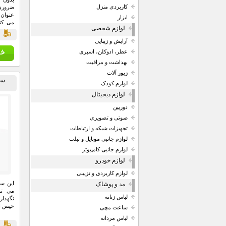
کاربردی منزل
ضروری 
عنوان 
ابزار
می کند
لوازم شخصی
آسان ا
قي
است.
آرایش و زیبایی
عطر، ادوکلن، اسپری
بهداشت و مراقبت
زیور آلات
سا
لوازم کودک
لوازم دیجیتال
دوربین
صوتی و تصویری
تجهیزات شبکه و ارتباطات
لوازم جانبی موبایل و تبلت
لوازم جانبی کامپیوتر
لوازم خودرو
لوازم کاربردی و تزیینی
این سا
مد و پوشاک
می تو
لباس زنانه
نگهدار
خیس از جنس
ساعت مچی
لباس مردانه