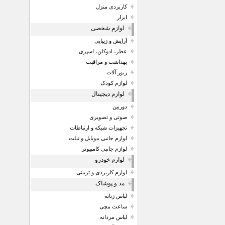
کاربردی منزل
ابزار
لوازم شخصی
آرایش و زیبایی
عطر، ادوکلن، اسپری
بهداشت و مراقبت
زیور آلات
لوازم کودک
لوازم دیجیتال
دوربین
صوتی و تصویری
تجهیزات شبکه و ارتباطات
لوازم جانبی موبایل و تبلت
لوازم جانبی کامپیوتر
لوازم خودرو
لوازم کاربردی و تزیینی
مد و پوشاک
لباس زنانه
ساعت مچی
لباس مردانه