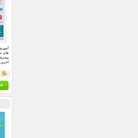
آموزش 
پیشرفت
آخرین ویرا
قي