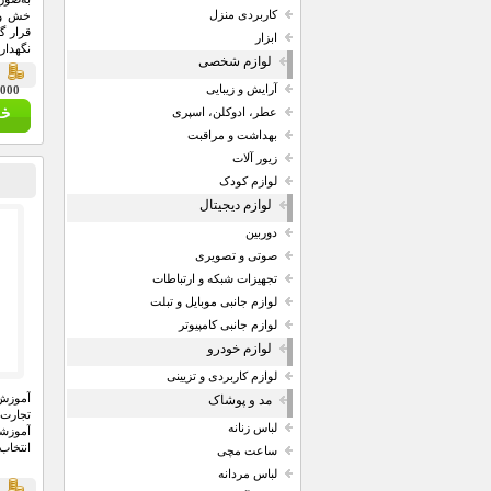
کاربردی منزل
خش و ض
قرار گ
ابزار
نگهدارن
لوازم شخصی
ق
آرایش و زیبایی
89,000 
عطر، ادوکلن، اسپری
بهداشت و مراقبت
زیور آلات
لوازم کودک
لوازم دیجیتال
دوربین
صوتی و تصویری
تجهیزات شبکه و ارتباطات
لوازم جانبی موبایل و تبلت
لوازم جانبی کامپیوتر
لوازم خودرو
لوازم کاربردی و تزیینی
آموزش 
مد و پوشاک
تجارت 
لباس زنانه
آموزشی
انتخاب
ساعت مچی
لباس مردانه