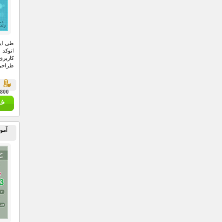
طی این
کاربری
طراحی 
ق
24,800 
آمو