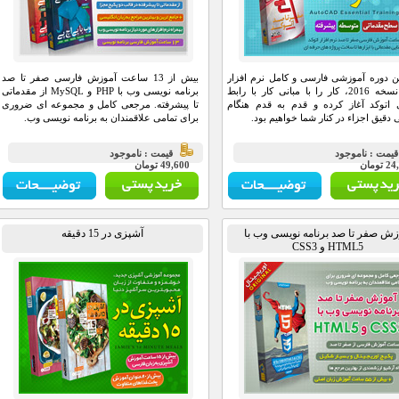
 دوره آموزشی فارسی و کامل نرم افزار
بیش از 13 ساعت آموزش فارسی صفر تا صد
اتوکد نسخه 2016، کار را با مبانی کار با رابط
برنامه نویسی وب با PHP و MySQL از مقدماتی
 اتوکد آغاز کرده و قدم به قدم هنگام
تا پیشرفته. مرجعی کامل و مجموعه ای ضروری
دقیق اجزاء در کنار شما خواهیم بود.
برای تمامی علاقمندان به برنامه نویسی وب.
يمت : ناموجود
قيمت : ناموجود
تومان
49,600 تومان
زش صفر تا صد برنامه نویسی وب با
آشپزی در 15 دقیقه
HTML5 و CSS3