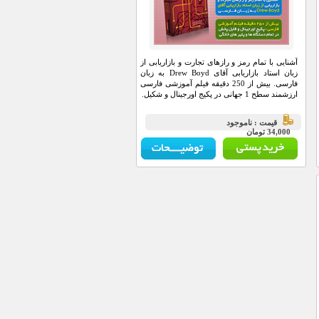
آشنایی با تمام رمز و رازهای تجارت و بازاریابی از
زبان استاد بازاریابی آقای Drew Boyd به زبان
فارسی. بیش از 250 دقیقه فیلم آموزشی فارسی
ارزشمند سطح 1 جهانی در پکیج اورجینال و شکیل.
قيمت : ناموجود
34,000 تومان