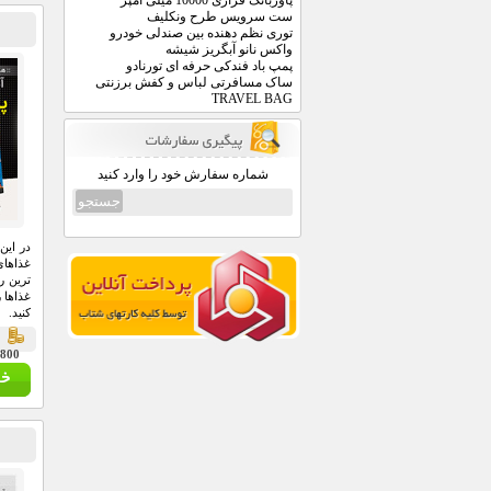
پاوربانک فراری 10000 میلی آمپر
ست سرویس طرح ونکلیف
توری نظم دهنده بین صندلی خودرو
واکس نانو آبگریز شیشه
پمپ باد فندکی حرفه ای تورنادو
ساک مسافرتی لباس و کفش برزنتی
TRAVEL BAG
شماره سفارش خود را وارد کنید
در ای
غذاهای
ترین ر
غذاها 
کنید.
ق
19,800 