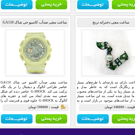
طراحی شده است که علاوه بر زیبایی، کارایی
بالایی نیز دارد.
ساعت مچی دخترانه ترنج
ساعت مچی ضدآب کاسیو جی شاک GA110
عت دارای بند پارچه‌ای با طرح‌های بسیار
ساعت مچی ضدآب کاسیو جی شاک GA110
 و رنگارنگ است که به خاطر مدل و
عناصر طراحی آنالوگ و دیجیتال را در یک نگاه
دی بسیار زیبا به یکی از ساعت‌های محبوب
ترکیب می کند. G-SHOCK عناصر دنده ای شکل
ا تبدیل شده است. بند این ساعت بسیار
عمقی سه بعدی ایجاد می کنند و عقربه های
 از ساعت‌های موجود در بازار است و به
آنالوگ به G-SHOCK جلوه قوی و قدرتمند آن را
ارچه‌ای رنگی است که به دور دست شما
می دهند.
يمت : 348000 تومان
قيمت : 598000 تومان
‌خورد و جلوه‌ای متفاوت و خاص از زیبایی
ان شما می‌بخشد.