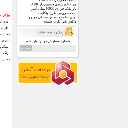
ساعت مچی مردانه Classic
چراغ خورشیدی سنسوردار PARK
پاوربانک فراری 10000 میلی آمپر
ست سرویس طرح ونکلیف
ویژگی های ت
توری نظم دهنده بین صندلی خودرو
واکس نانو آبگریز شیشه
-
فری سای
- دارای 
- قد تیشرت: 72 
- عرض سینه: 41
شماره سفارش خود را وارد کنید
- شیک و 
- رنگ بن
- جنس: ن