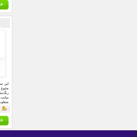
این سا
متنوع
رنگ‌بن
سایت م
متفاوت
صورت پ
ق
گره می
به دست