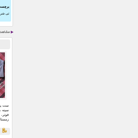
برچسب
تی شرت
ست پال
سینه ب
فوتر،
زمستان 
ق