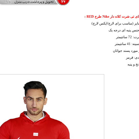
ی شرت کلاه دار Nike طرح RED :
ز (مناسب برای لارج/ایکس لارج)
جنس پنبه ای درجه یک
سانتیمتر
 سانتیمتر
مورد پسند جوانان
دی: قرمز
خ و پنبه