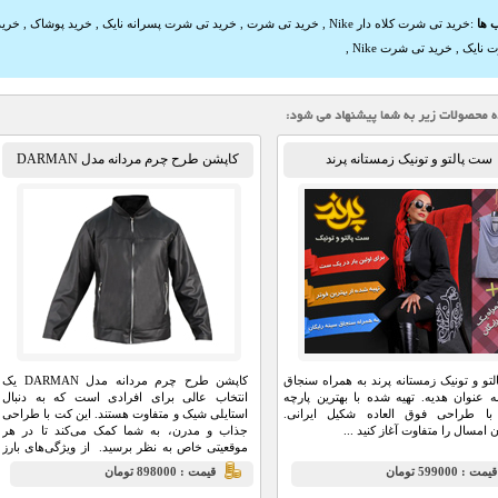
 ها
:
خرید تی شرت کلاه دار Nike
,
خرید تی شرت
,
خرید تی شرت پسرانه نایک
,
خرید پوشاک
,
خرید
 نایک
,
خرید تی شرت Nike
,
ست پالتو و تونیک زمستانه پرند
کاپشن طرح چرم مردانه مدل DARMAN
تو و تونیک زمستانه پرند به همراه سنجاق
کاپشن طرح چرم مردانه مدل DARMAN یک
ه عنوان هدیه. تهیه شده با بهترین پارچه
انتخاب عالی برای افرادی است که به دنبال
 با طراحی فوق العاده شکیل ایرانی.
استایلی شیک و متفاوت هستند. این کت با طراحی
امسال را متفاوت آغاز کنید ...
جذاب و مدرن، به شما کمک می‌کند تا در هر
موقعیتی خاص به نظر برسید. از ویژگی‌های بارز
این کت می‌توان به تناسب باریک آن اشاره کرد که
يمت : 599000 تومان
قيمت : 898000 تومان
به خوبی بر روی بدن نشسته و زیبایی خاصی به
استایل شما می‌بخشد. این کت با دو جیب دو تایی