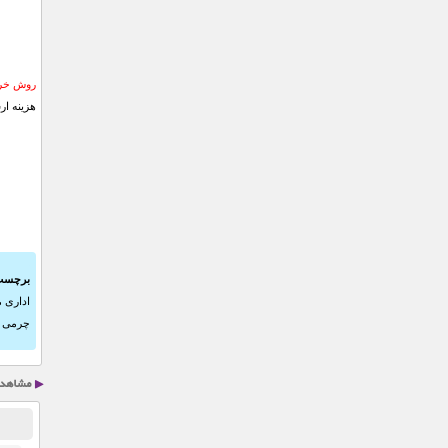
روش خری
هزینه ار
برچسب
اداری 
چرمی Massimo Dutti