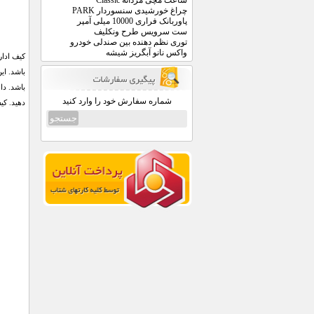
ساعت مچی مردانه Classic
چراغ خورشیدی سنسوردار PARK
پاوربانک فراری 10000 میلی آمپر
ست سرویس طرح ونکلیف
توری نظم دهنده بین صندلی خودرو
واکس نانو آبگریز شیشه
کیف ادار
باشد. ای
شماره سفارش خود را وارد کنید
دهید. کی