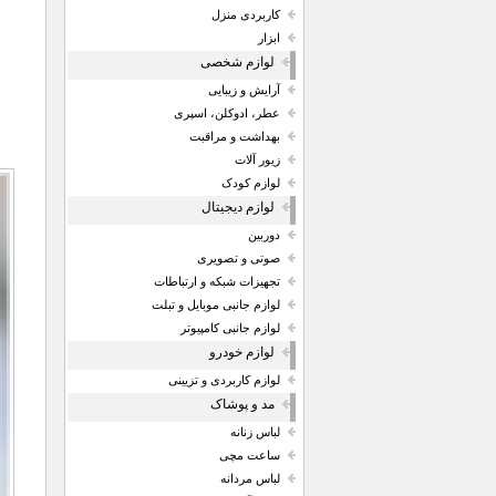
کاربردی منزل
ابزار
لوازم شخصی
آرایش و زیبایی
عطر، ادوکلن، اسپری
بهداشت و مراقبت
زیور آلات
لوازم کودک
لوازم دیجیتال
دوربین
صوتی و تصویری
تجهیزات شبکه و ارتباطات
لوازم جانبی موبایل و تبلت
لوازم جانبی کامپیوتر
لوازم خودرو
لوازم کاربردی و تزیینی
مد و پوشاک
لباس زنانه
ساعت مچی
لباس مردانه