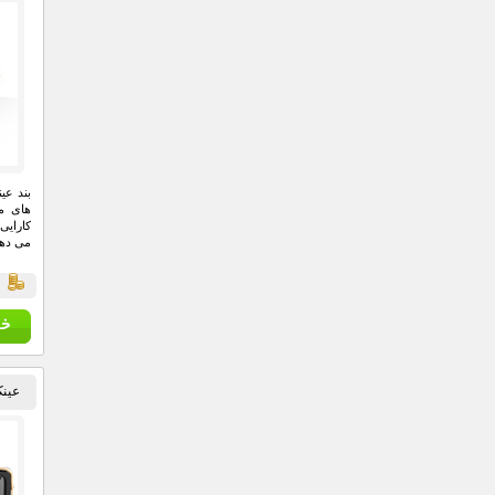
بند عی
های مت
کارایی
می دهد
ق
عینک آ