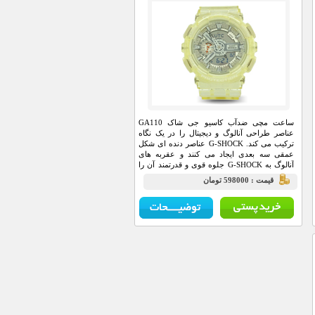
ساعت مچی ضدآب کاسیو جی شاک GA110
عناصر طراحی آنالوگ و دیجیتال را در یک نگاه
ترکیب می کند. G-SHOCK عناصر دنده ای شکل
عمقی سه بعدی ایجاد می کنند و عقربه های
آنالوگ به G-SHOCK جلوه قوی و قدرتمند آن را
می دهند.
قيمت : 598000 تومان