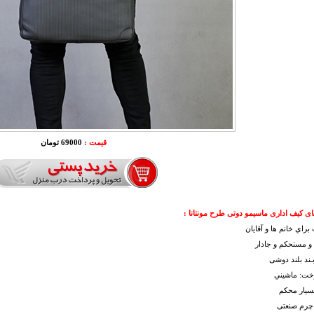
قیمت :
69000 تومان
ی کیف اداری ماسیمو دوتی طرح مونتانا :
براي خانم ها و آقايان
م و مستحکم و جادار
بـند بلند دوشی
وخت: ماشيني
سیار محکم
چرم صنعتی