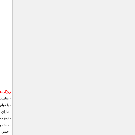
ویژگی ها
- مناسب 
- با دوا
- داراي 
- نوع د
- دسته ب
- جنس: 