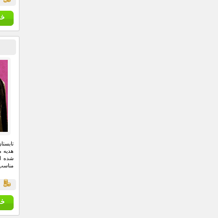
تابستا
هدیه م
شده ا
مناسب 
ق