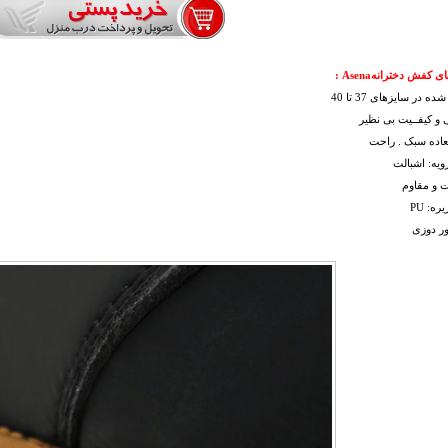
 کفش دخترانهAsena :
 در سایزهای 37 تا 40
و کیفــیت بی نظیر
عاده سبک . راحت
یه: اشبالت
یت و مقاوم
ه: PU
ور دوزی