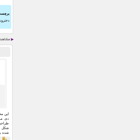
برچسب
دخترون
این مح
دی مو
طراحی
است.
ق