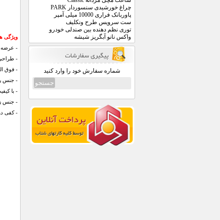
ساعت مچی مردانه Classic
چراغ خورشیدی سنسوردار PARK
پاوربانک فراری 10000 میلی آمپر
ست سرویس طرح ونکلیف
توری نظم دهنده بین صندلی خودرو
واکس نانو آبگریز شیشه
ویژگی های
- عرضه شده
- طراحی 
- فوق ال
شماره سفارش خود را وارد کنید
- جنس رو
- با کیف
- جنس زیر
- کفی د