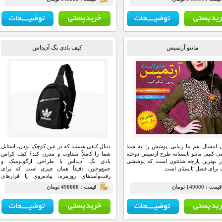
مانتو آرتمیس
کیف بادی بگ آدیداس
ن امسال هم ما زیبایی پوشش را به شما
دنبال کیفی هستید که در عین کوچک بودن، استایل
ی کنیم. مانتو تابستانه طرح آرتمیس دوخته
شما را کاملاً متفاوت و مدرن کند؟ کیف کراس‌
ز بهترین پارچه شانتون است که پوششی
بادی بگ آدیداس با طراحی ارگونومیک و
برای فصل تابستان است.
جمع‌وجور، دقیقاً همان چیزی است که برای
رفت‌وآمدهای روزمره، پیاده‌روی یا قرارهای
دوستانه نیاز دارید.
يمت : 149000 تومان
قيمت : 498000 تومان