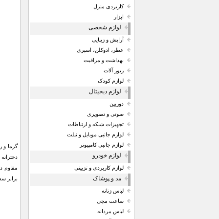
کاربردی منزل
ابزار
لوازم شخصی
آرایش و زیبایی
عطر، ادوکلن، اسپری
بهداشت و مراقبت
زیور آلات
لوازم کودک
لوازم دیجیتال
دوربین
صوتی و تصویری
تجهیزات شبکه و ارتباطات
لوازم جانبی موبایل و تبلت
لوازم جانبی کامپیوتر
گرما و ر
لوازم خودرو
لوازم کاربردی و تزیینی
مد و پوشاک
برابر س
لباس زنانه
ساعت مچی
لباس مردانه