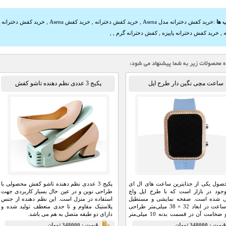
 ها
:
خرید کفش دخترانه مدل Asena
,
خرید کفش دخترانه
,
خرید کفش Asena
,
خرید کفش دخترانه
,
ه
,
خرید کفش دخترانه پاییزه
,
کفش دخترانه گرم
,
,
ساعت مچی نگین دار طرح اپل
پکیج 3 عددی نظم دهنده تاشو کفش
صول یکی از جذابترین ساعت های ال ای
پکیج 3 عددی نظم دهنده تاشو کفش محصولی با
جود در بازار است که با طرح اپل واچ
طراحی نوین و در عین حال بسیار کاربردی جهت
 شده است. صفحه نمایشی و مستطیل
استفاده در منزل است. این نظم دهنده از جنس
شکل ساعت در ابعاد 32 × 38 میلی‌متر طراحی
پلاستیک مقاوم و تا حدی منعطف تولید شده و
شده و ضخامت آن در قسمت بدنه 10 میلی‌متر
دارای دو طبقه متصل به هم می باشد.
يمت : 348000 تومان
قيمت : 348000 تومان