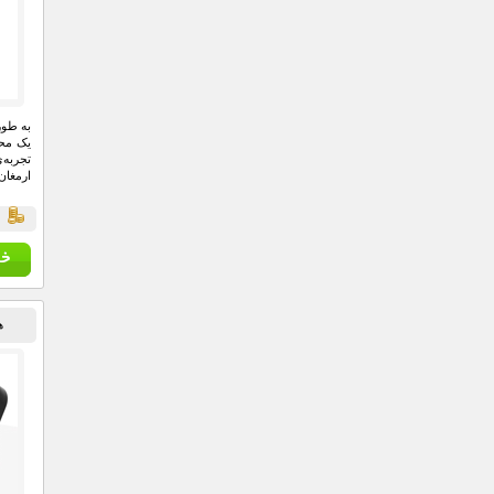
یک محص
تجربه‌
ارمغان 
ق
ه