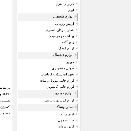
کاربردی منزل
ابزار
لوازم شخصی
آرایش و زیبایی
عطر، ادوکلن، اسپری
بهداشت و مراقبت
زیور آلات
لوازم کودک
لوازم دیجیتال
دوربین
صوتی و تصویری
تجهیزات شبکه و ارتباطات
لوازم جانبی موبایل و تبلت
لوازم جانبی کامپیوتر
لوازم خودرو
دستبند 
لوازم کاربردی و تزیینی
مد و پوشاک
اکسیژن 
هوشمند محسوب شود. ساعت هوش
لباس زنانه
ساعت مچی
لباس مردانه