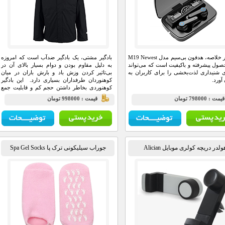
به طور خلاصه، هدفون بی‌سیم مدل M19 Newest
بادگیر مشتی، یک بادگیر ضدآب است که امروزه
ول پیشرفته و باکیفیت است که می‌تواند
به دلیل مقاوم بودن و دوام بسیار بالای آن در
ی شنیداری لذت‌بخشی را برای کاربران به
بی‌تاثیر کردن وزش باد و بارش باران در میان
آورد.
کوهنوردان طرفداران بسیاری دارد. این بادگیر
کوهنوردی بخاطر داشتن حجم کم و قابلیت جمع
شدن در کاور حمل بسیار کوچک به بادگیر مشتی
يمت : 798000 تومان
قيمت : 998000 تومان
معروف است، زیرا هنگام جمع شدن حجم آن به
انداز یک کف دست می‌شود.
ولدر دریچه کولری موبایل Alician
جوراب سیلیکونی ترک پا Spa Gel Socks