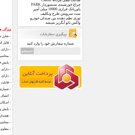
ساعت مچی مردانه Classic
چراغ خورشیدی سنسوردار PARK
پاوربانک فراری 10000 میلی آمپر
ست سرویس طرح ونکلیف
توری نظم دهنده بین صندلی خودرو
واکس نانو آبگریز شیشه
ویژگی ه
- شارژ شدن 
- قابل ا
شماره سفارش خود را وارد کنید
- دارای 
- محاسب
- پایش ف
- دارای
- دارای
- قابلت 
- شمارش
- اتصال 
- امـکان
- پایش 
- هشدار
- محاسبه
- مقاوم 