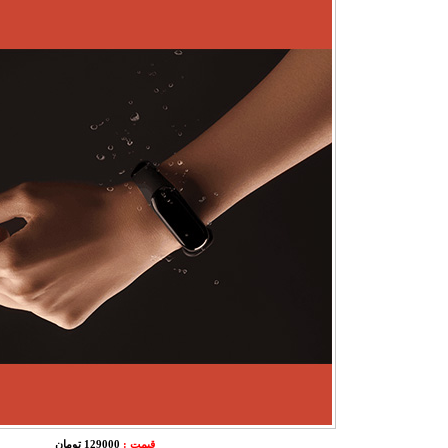
قیمت :
129000 تومان