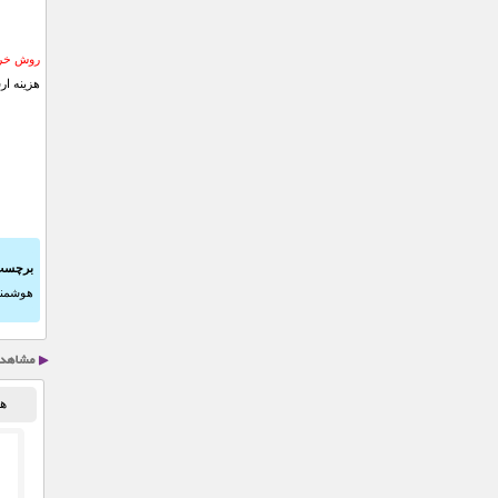
روش خری
هزینه ار
برچسب
هوشمند3
هن