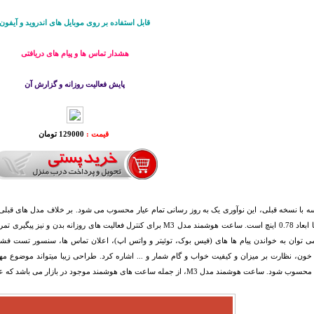
قابل استفاده بر روی موبایل های اندروید و آیفون
هشدار تماس ها و پیام های دریافتی
پایش فعالیت روزانه و گزارش آن
قیمت :
129000 تومان
OLED با ابعاد 0.78 اینچ است. ساعت هوشمند مدل M3 برای کنترل فعالیت های
می توان به خواندن پیام ها های (فیس بوک، توئیتر و واتس اپ)، اعلان تماس ها، سنسور تست فش
خون، نظارت بر میزان و کیفیت خواب و گام شمار و ... اشاره کرد. طراحی زیبا میتواند موضوع م
مند مدل M3، از جمله ساعت های هوشمند موجود در بازار می باشد که علاوه بر طراحی زیبا از قیمت مناسبی هم برخوردار می باشد.