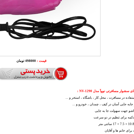
قیمت :
498000 تومان
 سشوار مسافرتی نووآ مدل NV-1290
:
ستفاده در مسافرت ، محل کار ، باشگاه ، استخر و ...
جابه جایی آسان در کیف ، چمدان ، خودرو و ...
تاشو جهت سهولت جا به جایی
دکمه برای تنظیم در دو سرعت
برای خانم ها و آقایان