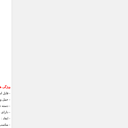
ویژگی های
- قابل ا
- حمل و 
- دسته 
- دارای 
- ابعاد : 10.8 × 7.5 × 17 سانتی متر
- مناسب 