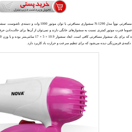
سشوار مسافرتی نووآ مدل N-1290 سشواری مسافرتی با
کمه‌ی قرمزرنگی دیده می‌شود که برای تنظیم سرعت و حرارت باد کاربرد دارد.