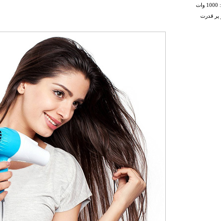
ات
 پر قدرت