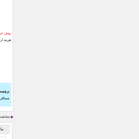
روش خری
هزینه ار
برچسب
مسافر
ماس