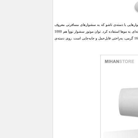
 توان موتور 1000 وات و دسته‌ی تاشوست. سشوارهایی با دسته‌ی تاشو که به سشوارهای مسافرتی معروف
هستند، عموما قدرت موتور کمتری نسبت به سشوارهای خانگی دارند و نمی‌توان از آن‌ها برای حالت‌دادن حرفه‌ای به موها استفاده کرد. توان موتور سشوار نووآ هم 1000
وات بوده که برای یک سشوار مسافرتی کافی است. ابعاد سشوار 10.9 × 5 × 17 سانتی‌متر بوده و با وزن 160 گرمی، به‌راحتی قابل‌حمل و جابه‌جایی است. روی دسته‌ی