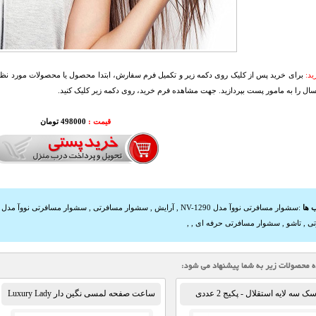
د:
برای خرید پس از کلیک روی دکمه زیر و تکمیل فرم سفارش، ابتدا محصول یا محصولات مورد نظرتا
سال را به مامور پست بپردازید. جهت مشاهده فرم خرید، روی دکمه زیر کلیک کنید.
قیمت :
498000 تومان
 ها
:
سشوار مسافرتی نووآ مدل NV-1290
,
آرایش
,
سشوار مسافرتی
,
سشوار مسافرتی نووآ مدل NV-1290
تی
,
تاشو
,
سشوار مسافرتی حرفه ای
,
,
ک سه لایه استقلال - پکیج 2 عددی
ساعت صفحه لمسی نگین دار Luxury Lady