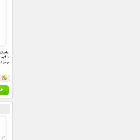
ماسک ب
3 لای
و برای
ق