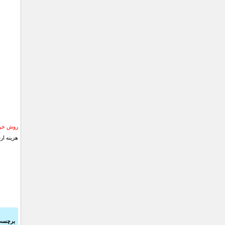
روش خری
هزینه ار
برچسب