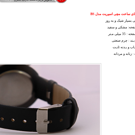
ای ساعت مچی اسپریت مدل BS
 بسیار شیک و به روز
فحه: مشکی و سفید
3 میلی مـتر
ـند : چرم صنعتی
اب و بـدنه ثابـت
 زنانه و مردانه