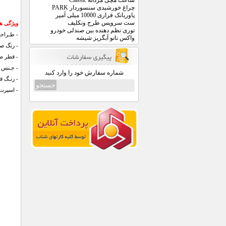
ساعت مچی مردانه Classic
چراغ خورشیدی سنسوردار PARK
پاوربانک فراری 10000 میلی آمپر
ست سرویس طرح ونکلیف
ویژگی ه
توری نظم دهنده بین صندلی خودرو
- طـراحی
واکس نانو آبگریز شیشه
- رنگ ص
- قطر صفحه : 5
- جـنس ب
شماره سفارش خود را وارد کنید
- رنـگ قـ
- اسپرت :