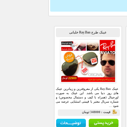
عینک طرح Ray.Ban خلبانی
عینک Ray.Ban یکی از معروفترین و زیباترین عینک
های روز دنیا می باشد. این عینک به صورت
اورجینال (همراه با کیف و دستمال مخصوص) و
شماره سریال معتبر با قیمتی استثنایی عرضه می
شود …
قيمت : 348000 تومان