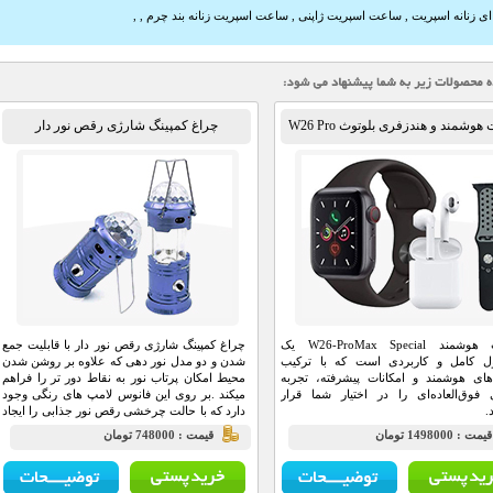
ی زنانه اسپریت
,
ساعت اسپریت ژاپنی
,
ساعت اسپریت زنانه بند چرم
,
,
ساعت هوشمند و هندزفری بلوتوث W26 Pro
چراغ کمپینگ شارژی رقص نور دار
Max
ساعت هوشمند W26-ProMax Special یک
چراغ کمپینگ شارژی رقص نور دار با قابلیت جمع
 کامل و کاربردی است که با ترکیب
شدن و دو مدل نور دهی که علاوه بر روشن شدن
های هوشمند و امکانات پیشرفته، تجربه
محیط امکان پرتاب نور به نقاط دور تر را فراهم
 فوق‌العاده‌ای را در اختیار شما قرار
میکند .بر روی این فانوس لامپ های رنگی وجود
.
دارد که با حالت چرخشی رقص نور جذابی را ایجاد
میکند .مناسب برای زمان تاریکی و برای مهمانی
مت : 1498000 تومان
قيمت : 748000 تومان
های خانوادگی تا از رقص نور آن استفاده کنید .