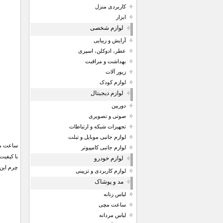
کاربردی منزل
ابزار
لوازم شخصی
آرایش و زیبایی
عطر، ادوکلن، اسپری
بهداشت و مراقبت
زیور آلات
لوازم کودک
لوازم دیجیتال
دوربین
صوتی و تصویری
تجهیزات شبکه و ارتباطات
لوازم جانبی موبایل و تبلت
لوازم جانبی کامپیوتر
با کیفی
لوازم خودرو
چرم این 
لوازم کاربردی و تزیینی
مد و پوشاک
لباس زنانه
ساعت مچی
لباس مردانه