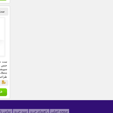
ست سو
جنس نخ
سویشر
طراحی
آن فري
ق
صفحه اصلي
راهنماي خريد
سبد خريد
تماس با 