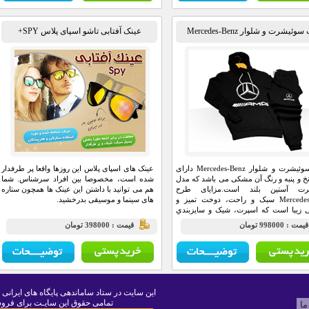
ئیشرت و شلوار Mercedes-Benz
عینک آفتابی تاشو اسپای پلاس SPY+
ست سوئیشرت و شلوار Mercedes-Benz دارای
عینک های اسپای پلاس این روزها واقعا پر طرفدار
 و پنبه و رنگ آن مشکی می باشد که مدل
شده است، مخصوصا بین افراد سرشناس. شما
ت آستین بلند است.مزايای طرح
هم می توانید با داشتن این عینک ها همچون ستاره
Mercedes-Benz سبک و راحت، دوخت تميز و
های سینما و موسیقی بدرخشید.
 زیبا است که اسپرت، شیک و سايزبندي
 سايز است.
يمت : 998000 تومان
قيمت : 398000 تومان
این سایت در ستاد ساماندهی پایگاه های ایرانی 
تمامی حقوق این سایـت برای فروش
ما