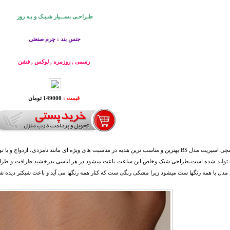
طـراحـی بســـیار شـیـک و بـه روز
جنس بند : چرم صنعتی
رسمی , روزمره , لوکس , فشن
قیمت :
149000 تومان
ت تولید شده است،طراحی شیک وخاص این ساعت باعث میشود در هر لباسی بدرخشید.ظرافت و طراحی 
مدل با همه رنگها ست میشود زیرا مشکی رنگی ست که کنار همه رنگها می آید و باعث شیکتر دیده ش