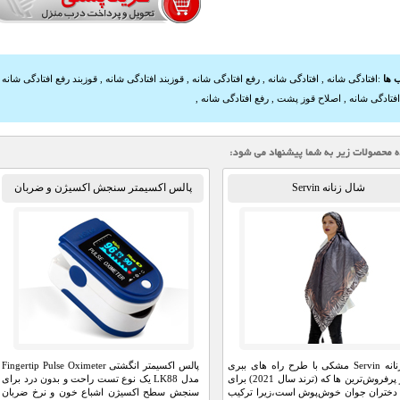
 ها
:
افتادگی شانه
,
افتادگی شانه
,
رفع افتادگی شانه
,
قوزبند افتادگی شانه
,
قوزبند رفع افتادگی شانه
فتادگی شانه
,
اصلاح قوز پشت
,
رفع افتادگی شانه
,
شال زنانه Servin
پالس اکسیمتر سنجش اکسیژن و ضربان
قلب
شال زنانه Servin مشکی با طرح راه های ببری
پالس اکسیمتر انگشتی Fingertip Pulse Oximeter
یکی از پرفروش‌ترین ها که (ترند سال 2021) برای
مدل LK88 یک نوع تست راحت و بدون درد برای
 دختران جوان خوش‌پوش است،زیرا ترکیب
سنجش سطح اکسیژن اشباع خون و نرخ ضربان