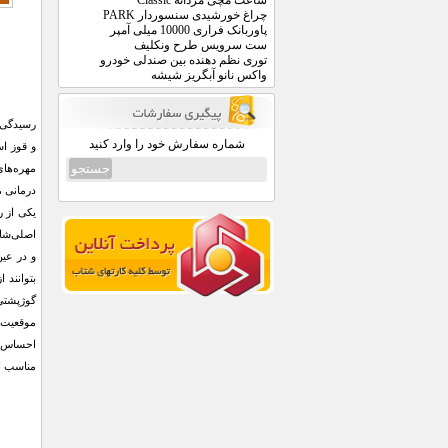
ساعت مچی مردانه Classic
چراغ خورشیدی سنسوردار PARK
پاوربانک فراری 10000 میلی آمپر
ست سرویس طرح ونکلیف
توری نظم دهنده بین صندلی خودرو
واکس نانو آبگریز شیشه
رسیدگی ب
شماره سفارش خود را وارد کنید
و قوز ا
مهره‌های
درمانی م
یکی از ر
بتوانند 
مناسب 