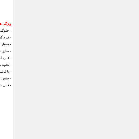
ویژگی ه
- جلوگیر
- فرم گی
- بسیار 
- سایز بندی
- قابل اس
- نحوه 
- با قابل
- جنس :پ
- قابل 