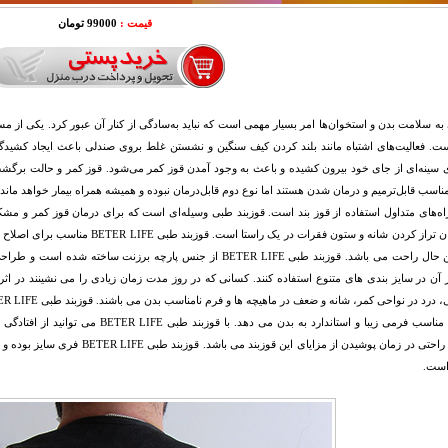
قیمت :
99000 تومان
ه سلامت بدن و استخوان‌ها امر بسیار مهمی است که نباید به‌سادگی از کنار آن عبور کرد. یکی از مس
ست. فعالیت‌های اشتباه مانند بلند کردن کیف سنگین و نشستن غلط بروی صندلی باعث ایجاد کشیدگ
 سینه‌ای از جای خود بیرون کشیده و باعث به وجود آمدن قوز کمر می‌شود. قوز کمر و حالت برگشت‌پذ
ناسب قابل‌ترمیم و درمان شدن هستند اما نوع دوم قابل‌درمان نبوده و همیشه همراه بیمار خواهد ماند.
اه‌های متداول استفاده از قوز بند است. قوزبند طبی وسیله‌ای است که برای درمان قوز کمر و م
اصلی‌شان تراز کردن شانه و ستون فقرات د
و در عین حال راحت می باشد. قوزبند طبی BETER LIFE از جنس پارچه برز
از آن در سایز بندی های متنوع استفاده کنند. کسانی که در روز مدت زمان زیادی را می نشینند در اثر
موقعیت مناسب فرمی زیبا و استاندارد به بدن 
است.