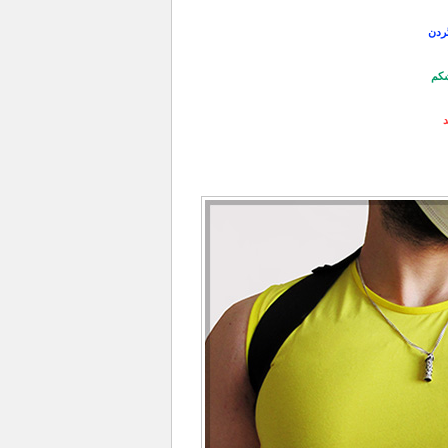
گردن
شکم