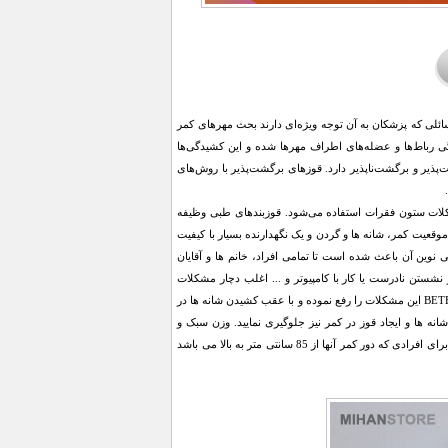
ائلی که پزشکان به آن توجه ویژه‌ای دارند بحث مهر‌های کمر
ی رباط‌ها و عضله‌های اطراف مهرها شده و این کشیدگی‌ها
یر و برگشت‌ناپذیر دارد. قوز‌های برگشت‌پذیر با روش‌‌های
شکلات ستون فقرات استفاده می‌شود. قوزبندهای طبی وظیفه
ر یک راستا است. قوزبند طبی BETER LIFE مناسب برای اصلاح موقعیت کمر، شانه ها و گردن و یک نگهدارنده بسیار با کیفیت
نت ساخته شده است و طراحی نوین آن باعث شده است تا تمامی افراد، خانم ها و آقایان
 نشستن نادرست یا کار با کامپیوتر و ... اغلب دچار مشکلات
گوژپشتی، درد در نواحی کمر، شانه و ضعف در ماهیچه ها و فرم نامناسب بدن می باشند. قوزبند طبی BETER LIFE این مشکلات را رفع نموده و با عقب کشیدن شانه ها در
می دهد. با قوزبند طبی BETER LIFE می توانید از افتادگی شانه ها و ایجاد قوز در کمر نیز جلوگیری نمایید. وزن سبک و
احساس راحتی در زمان پوشیدن از مزایای این قوزبند می باشد. قوزبند طبی BETER LIFE فری سایز بوده و برای افرادی که دور کمر آنها از 85 سانتی متر به بالا می باشد