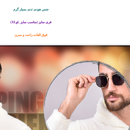
جنس هودی تدی بسیار گرم
فری سایز (مناسب سایز LوXL)
فوق العاده راحت و مدرن