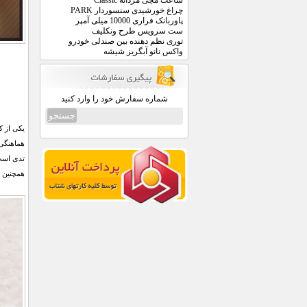
ساعت مچی مردانه Classic
چراغ خورشیدی سنسوردار PARK
پاوربانک فراری 10000 میلی آمپر
ست سرویس طرح ونکلیف
توری نظم دهنده بین صندلی خودرو
واکس نانو آبگریز شیشه
شماره سفارش خود را وارد کنید
یکی از ک
همچنین 