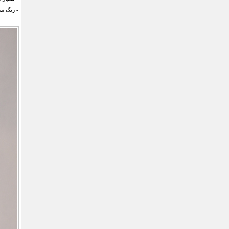
- رنگ س