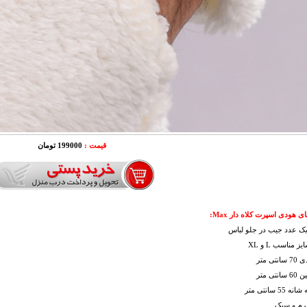
قیمت :
199000 تومان
 هودی اسپرت کلاه دار Max:
یک عدد جیب در جلو لباس
 مناسب L و XL
تی متر
تی متر
55 سانتی متر
نرم و سبک