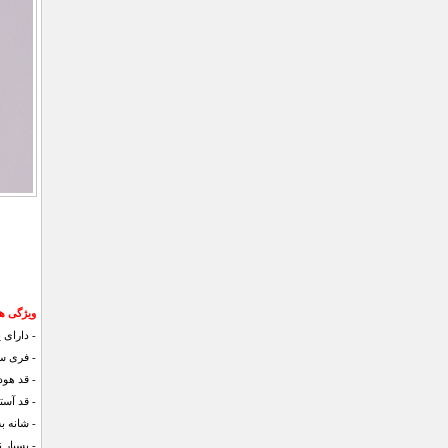
ویژگی های
- دارای 
- فری سایز
- قد هودی 70 سان
- قد آستین 60 سان
- شانه به شانه 
- بسیار 