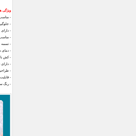
ویژگی های
- مناسب 
- جلوگی
- دارای 
- مناسب تخت یک
- تسمه 
- دمای شستشو 30 
- کش با 
- دارای 
- طراحی
- قابلی
- رنگ س