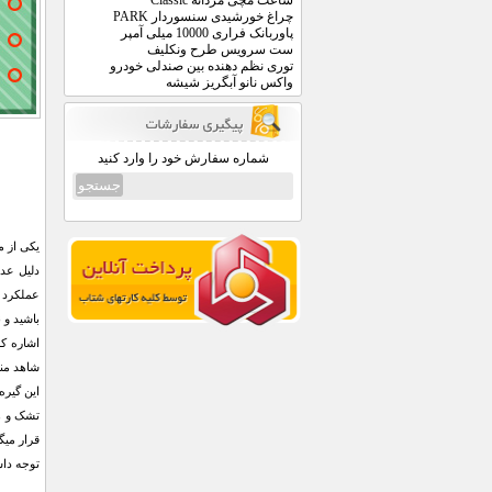
ساعت مچی مردانه Classic
چراغ خورشیدی سنسوردار PARK
پاوربانک فراری 10000 میلی آمپر
ست سرویس طرح ونکلیف
توری نظم دهنده بین صندلی خودرو
واکس نانو آبگریز شیشه
شماره سفارش خود را وارد کنید
یکی از م
دلیل عد
عملکرد 
باشید و 
اشاره کر
شاهد منظ
تشک و ه
قرار میگ
توجه دا