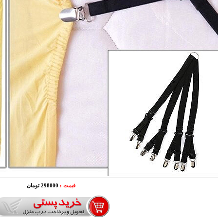
قیمت :
298000 تومان