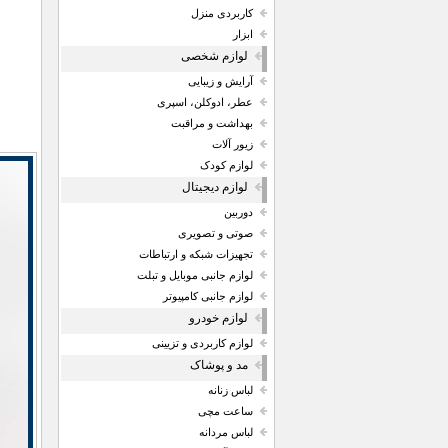
کاربردی منزل
ابزار
لوازم شخصی
آرایش و زیبایی
عطر، ادوکلن، اسپری
بهداشت و مراقبت
زیور آلات
لوازم کودک
لوازم دیجیتال
دوربین
صوتی و تصویری
تجهیزات شبکه و ارتباطات
لوازم جانبی موبایل و تبلت
لوازم جانبی کامپیوتر
لوازم خودرو
لوازم کاربردی و تزیینی
مد و پوشاک
لباس زنانه
ساعت مچی
لباس مردانه