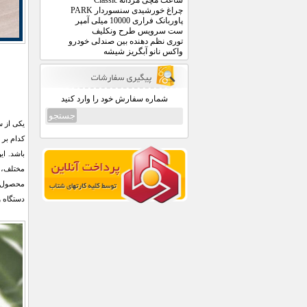
ساعت مچی مردانه Classic
چراغ خورشیدی سنسوردار PARK
پاوربانک فراری 10000 میلی آمپر
ست سرویس طرح ونکلیف
توری نظم دهنده بین صندلی خودرو
واکس نانو آبگریز شیشه
شماره سفارش خود را وارد کنید
یکی از س
کدام بر 
مختلف، ب
محصول با
دستگاه 