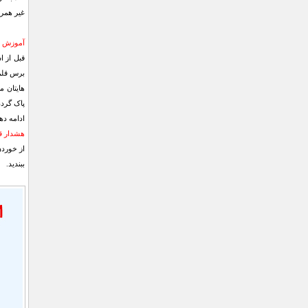
غیر همرن
آموزش اس
قبل از ا
ادامه ده
هشدار ق
ببندید.