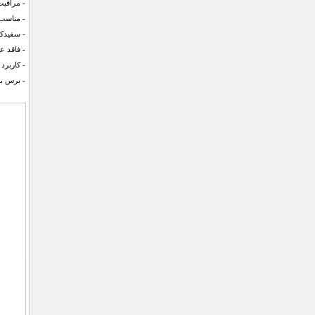
- مراقب
- مناسب
- سفیدک
- فاقد ع
- کاربرد
- برس بس