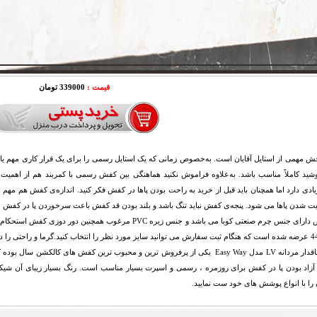
قیمت :
339000 تومان
 مهمی از استایل آقایان است. به‌خصوص زمانی که یک استایل رسمی را برای یک قرار کاری مهم یا
شید کاملاً مناسب باشد. به‌علاوه فراموش نکنید هماهنگی بین کفش رسمی با کمربند هم از اهمیت
ادی دارد اما همچنان باید قبل از خرید به راحت‌ بودن پاها در کفش فکر کنید. اندازه‌ی کفش هم مهم
یت شدن پاها می شود. پنجه‌ی کفش نباید تنگ باشد و بلند بودن قد کفش باعث سرخوردن پا در کفش 
این کفش دارای جنس چرم صنعتی کوبا می باشد و جنس زیره PVC مرغ
گرما و راحتی را د
کفش ساقدار مردانه LV مدل Easy Way یکی از پرفروش ترین و محبوب ترین کفش های کال
زاد بودن پا در کفش برای روزمره ، رسمی و اسپرت بسیار مناسب است. رنگ بسیار زیبای آن شیکی 
ن را با انواع پوشش های خود ست نمایید.