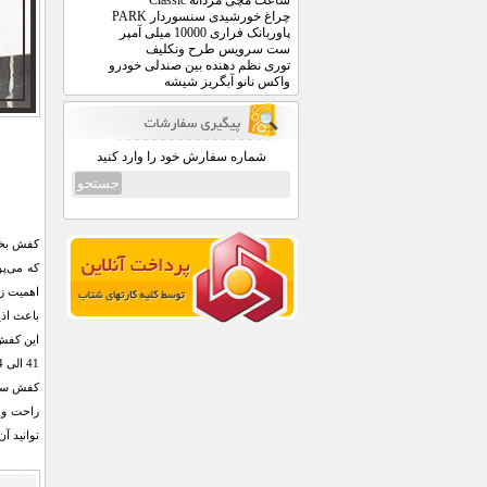
ساعت مچی مردانه Classic
چراغ خورشیدی سنسوردار PARK
پاوربانک فراری 10000 میلی آمپر
ست سرویس طرح ونکلیف
توری نظم دهنده بین صندلی خودرو
واکس نانو آبگریز شیشه
شماره سفارش خود را وارد کنید
کفش بخش
که می‌پو
اهمیت زی
باعث اذ
41 الی 44 عرضه شده است که هنگام ثبت سفارش می توانید سایز مورد نظر را انتخاب کنید.
راحت و آ
توانید آ