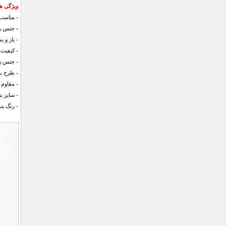
ویژگی های ک
- مناس
- جنس ر
- باز و 
- کیفیت 
- جنس زیره VC
- طرح بس
- مقاوم 
- سایز بندی :
- رنگ ب