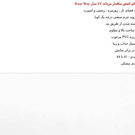
فش ساقدار مردانه LV مدل Easy Way
:
ب
فضای باز
،
روزمره ، رسمی و اسپرت
ویه چرم صنعتی درجه یک کوبا
بسته شدن از طریق بند
ساخت بالا و مقاوم
P مرغوب
یار جذاب و زیبا
در برابر سایش
 41 تا 44
ندی مشکی