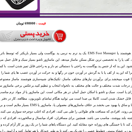
قیمت :
698000 تومان
ماساژور هوشمند پا EMS Foot Massager یک پد نرم به نرمی پد یوگاست ولی بسیار با
ود. این پد که از جنس پد یوگاست به راحتی با دستمالی نم دار و به راحتی قابل تمیز شدن است. با ک
ا که این پد از کف پا با به گردش در آوردن خون در رگها و به حرکت در آوردن عصب ها پای شما را 
 قوت میبخشد.برای برآوردن نیازهای مختلف ماساژ، تکنیک‌های شبیه‌سازی هوشمند ماساژ مصنوعی
از درجات شدت مختلف و حالت های مختلف به دلخواه انتخاب و تنظیم کنید.برعکس برخی ماساژور سن
ی پا است. سبک و تاشو با امکان حمل آسان در هر مکانی است. این ماساژور پا از مواد نرم مناس
را در پاها و ساق پا بهبود می بخشد.بر خلاف 
ی روند، افرادی که مسافت های طولانی را طی می کنند، افرادی که اغلب دوچرخه سواری می کنند، می
ه بلند بپوشند، مناسب می باشد. همچنین برای مسافران، افراد میانسال و سالخورده، افرادی که 
ند تا با خستگی های روزانه خود مقابله کنید. این دستگاه پاهای شما را در یک روز پر کار آرام کرده و خ
به زیر غشاء پوستی خطوط عصبی را تحریک می کنند تا به طور خودکار با هم تعامل کنند و آرامش را به پ