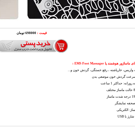
قیمت :
698000 تومان
ساژور هوشمند پا EMS Foot Massager
:
 واریس، خارپاشنه ، رفع خستگی، گردش خون و...
 سرعت گردش خون موضعی بدن
وزانه: حداکثر 1 ساعت
 صحفه نمایشگر
ساژ: الکتریکی
ارژ با USB