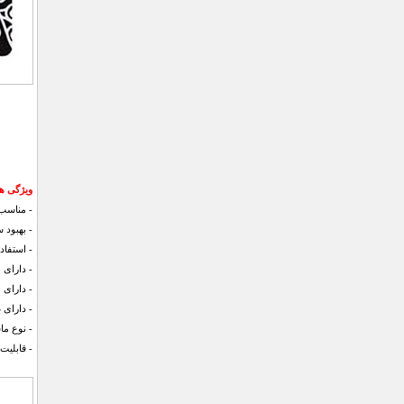
ویژگی های ما
- مناسب
- بهبود
- استفاده ر
- دارای 8 حالت ماساژ مختلف
- دارای 19 درجه شدت ماساژ
- دارای
- نوع ما
- قابلیت ش