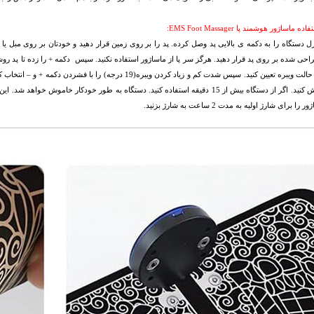
 ماساژور هوشمند پا EMS Foot Massager:
ترل دستگاه را به دکمه ی بالایی پد وصل کرده. پد را بر روی زمین قرار دهید و خودتان بر روی مبل یا
از بین 8 حالت ویبره تعیین کنید. سپس شدت کم و زیاد کردن ویبره(9
را خاموش کنید. اگر از دستگاه بیش از 15 دقیقه استفاده کنید. دستگاه به طور خودکار خا
ا برای شارژ اولیه به مدت 2 ساعت به شارژ بزنید.