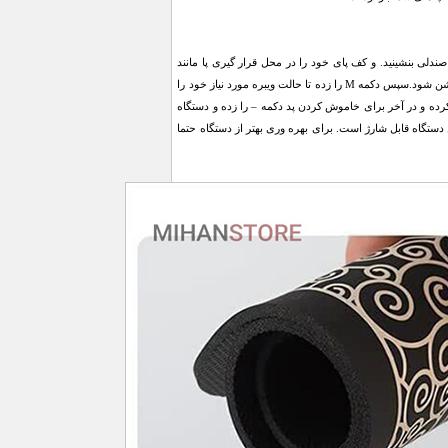
 صندلی بنشینید. و کف پای خود را در محل قرار گیری پا مانند
شکل طراحی شده بر روی پد قرار دهید. هرگز سر پا از ماساژور استفاده نکنید. سپس دکمه + را زده تا پد روشن شود.سپس دکمه M را زده تا حالت ویبره مورد نیاز خود را
1 درجه) را با فشردن دکمه + و – انتخاب کرده و در آخر برای خاموش کردن پد دکمه – را زده و دستگاه
موش خواهد شد. این دستگاه قابل شارژ است. برای بهره وری بهتر از دستگاه حتما