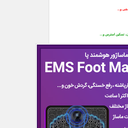
شی و...
ون، تسکین استرس و…