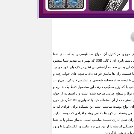
ریکتر که توسط باتری موجود در کنترل آن امواج مغناطیسی را به کف پای شما
میفرستد. کف پا را به تخصصی ترین شکل ممکن ماساژ میدهد. این ماساژور تاشو بسیار سبک و قابل حمل می باشد. باتری آن با کابل USB که بهمراه پد تقدیم شما میشود
مک این پد بی صدا به آرامشی بی نظیر در کف پای خود خواهید
تا قسمت ران ها ماساژ خواهد داد. ماهیچه های خواب رفته و
 با توجه به ترجیحات شخصی و استرس فیزیکی، می‌توانند
تی پا که وزن سنگینی دارند، این محصول فقط یک پد نرم و
ب یوگا و سطح چرمی ساخته شده است و با استفاده از حوله
مرطوب قابل خشک شدن است. کاملا بی صدا است می توانید هنگام تماشای تلویزیون، مطالعه، کار در دفتر یا استراحت از آن استفاده کنید.با تکنولوژی EMS،گردش خون
ماساژورهای معمولی پا، ماساژور پا EMS بسیار ملایم است و برای انواع پوست مناسب است.این دستگاه برای افرادی که به
 رقصند، از کوه ها بالا می روند و افرادی که دوست دارند
دارای شغل اداری هستند مناسب است. ماساژ منظم پا به شما
ستگی انباشته را از بین می برد. ماساژور الکتریکی پا با ورود
ا های شما بازگرداند.