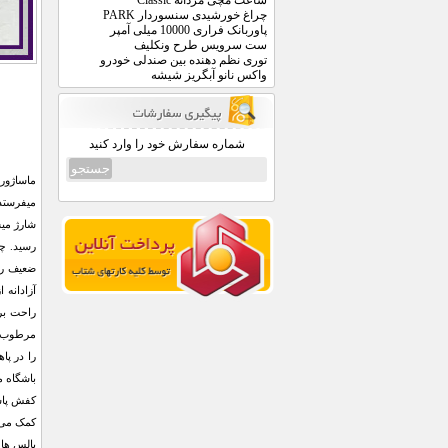
ساعت مچی مردانه Classic
چراغ خورشیدی سنسوردار PARK
پاوربانک فراری 10000 میلی آمپر
ست سرویس طرح ونکلیف
توری نظم دهنده بین صندلی خودرو
واکس نانو آبگریز شیشه
شماره سفارش خود را وارد کنید
شارژ میش
رسید. چر
ضعیف را
آزادانه 
راحت برا
باشگاه م
کفش پاشن
کمک می ک
پالس ها 