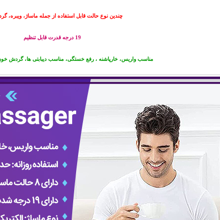
چندین نوع حالت قابل استفاده از جمله ماساژ، ویبره، گرد
19 درجه قدرت قابل تنظیم
مناسب واریس، خارپاشنه ، رفع خستگی، مناسب دیبابتی ها، گردش خ