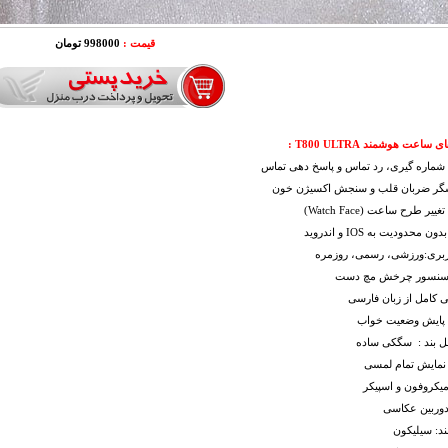
قیمت :
998000 تومان
ساعت هوشمند T800 ULTRA :
 شماره گیری، رد تماس و پاسخ دهی تماس
گر ضربان قلب و سنجش اکسیژن خون
ییر طرح ساعت (Watch Face)
 محدودیت به IOS و اندروید
اربری:ورزشی، رسمی، روزمره
 سنسور چرخش مچ دست
نی کامل از زبان فارسی
ت پایش وضعیت خواب
ل بند : سگکی ساده
نمایش تمام لمسی
میکروفون و اسپیکر
دوربین عکاسی
د: سیلیکون