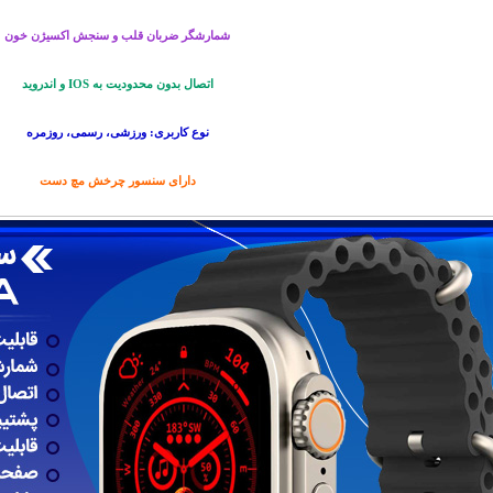
شمارشگر ضربان قلب و سنجش اکسیژن خون
اتصال بدون محدودیت به IOS و اندروید
نوع کاربری: ورزشی، رسمی، روزمره
دارای سنسور چرخش مچ دست