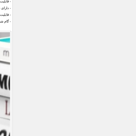
- قابلی
- دارای 
- قابلیت
- گام شم