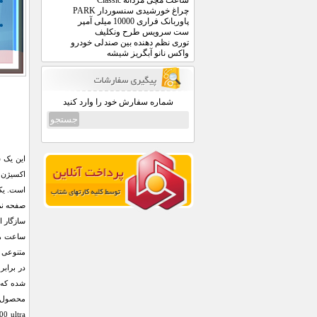
ساعت مچی مردانه Classic
چراغ خورشیدی سنسوردار PARK
پاوربانک فراری 10000 میلی آمپر
ست سرویس طرح ونکلیف
توری نظم دهنده بین صندلی خودرو
واکس نانو آبگریز شیشه
شماره سفارش خود را وارد کنید
سازگار 
در برابر
محصول می