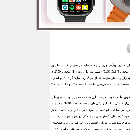
ه طراحی مربعی با صفحه نمایش LCD بزرگ 1.99 اینچی خود میزبان چندین ویژگی بارز از جمله نمایشگر ضربان قلب، مانیتور
اکسیژن خون SPO2، حالت‌های Multisport، ضد آب IP67 و پشتیبانی از تماس است. این ساعت هوشمند ابعادی معادل 4/5x38/5x1/4 میلی‌متر دارد و وزن آن معادل 50 گرم
است. یکی از مهم‌ترین نکاتی که در این ساعت هوشمند می‌توان یافت، رنگ‌بندی متنوع آن است که دست خریداران را با هر سلیقه‌ای باز می‌گذارد. نمایشگر LCD و اندازه
صفحه نمایش 1.99 اینچی و وضوح صفحه نمایش 250x285 پیکسل از دیگر مشخصات آن بوده و این ساعت هوشمند با سیستم عامل‌های Android نسخه 5.2 و iOS نسخه 9
کاربران را به تجربه ای بصری فوق‌العاده دعوت می‌کند. این ساعت همچنین به سنسورهای
متنوعی مجهز شده است که امکان رصد دقیق فعالیت‌های بدنی، ضربان قلب و سطح اکسیژن خون را فراهم می‌آورد. یکی دیگر از ویژگی‌های برجسته T800 ultra، مقاومت
 این، این ساعت هوشمند به باتری قدرتمند و دوام بالایی مجهز
آورد. ساعت هوشمند T800 ultra با داشتن قابلیت‌های متنوع، کاربردهای گسترده‌ای در زندگی روزمره افراد دارد. این
رهای سلامت و آمادگی جسمانی را فراهم می‌آورد. همچنین،
اوه بر این، این ساعت هوشمند می‌تواند به عنوان ابزار کنترل