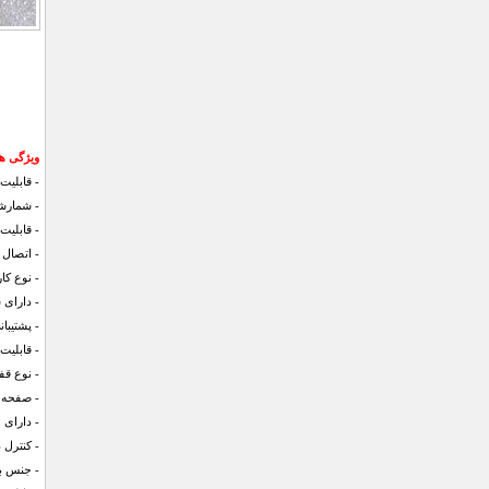
ویژگی های 
- قابلیت
- شمارش
- قابلیت تغ
- اتصال بدون
- نوع ک
- دارای
- پشتیبا
- قابلی
- نوع قف
- صفحه 
- دارای 
- کنترل 
- جنس بن