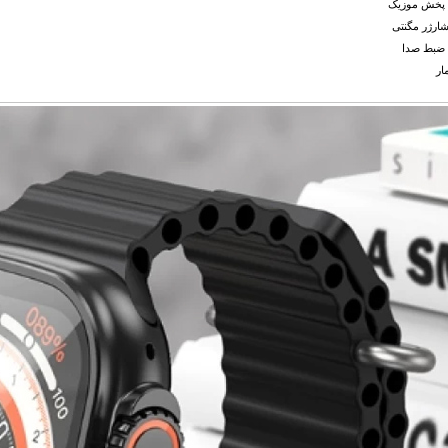
ت پخش موزیک
شارژر مگنتی
 ضبط صدا
ار