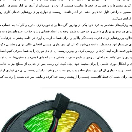
ن مسیرها و راهنمایی در فضاها مناسب هستند. از این رو، می‌توان از آن‌ها در کنار مسیرها، راهروها
سیر به راحتی قابل تشخیص باشد. در آشپزخانه‌ها، ریسه‌های نواری برای روشنایی فضای کاری زیر ک
فراهم می‌کنند.
به ویژگی‌های منحصر به‌ فرد خود یکی از بهترین گزینه‌ها برای نورپردازی مدرن و کارآمد به حساب می
ای هر نوع نورپردازی داخلی و خارجی به‌ شمار رفته و با ایجاد فضایی زیبا و جذاب، جلوه‌ای ویژه به
لاوه بر روشنایی زیاد، قدرت چسبندگی بالایی را برای شما به ارمغان آورد. در ادامه بیشتر به جزئیات، 
ی بی‌شمار این محصول، باعث می‌شود که ال‌ ای‌ دی نواری چسبی انتخابی عالی برای روشنایی دکور
ور قصد داریم ابتدا آن‌ها را بررسی کرده و بهترین ریسه ال ای دی نواری را به شما معرفی کنیم.انعطاف
اری را می‌توانید به راحتی بر روی سطوح صاف یا منحنی مانند لبه‌های قوس‌دار و ستون‌ها نصب نمایید
ای و اشکال نوری خاصی را برای محیط خود ایجاد کنید. این ریسه پس از جدایی از سطح نیز به حالت
نصب ریسه نواری ال‌ ای‌ دی بسیار ساده و سریع است. در واقع با داشتن ریسه ال ای دی نواری از ن
ید. برای نصب آن فقط کافیست چسب را از پشت ریسه جدا کرده و مابقی مراحل نصب را رعایت کنید