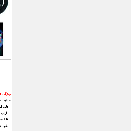
ویژگی های ری
- طیف کا
- قابل ا
- دارای
- قابلیت برش
- طول 3 متر و عرض 1 سانتی متر