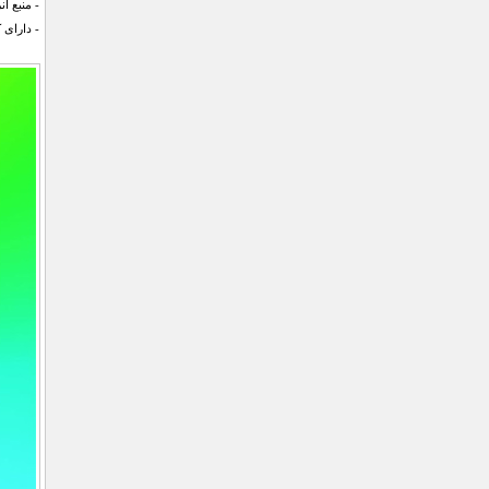
- منبع انر
- دارای ک