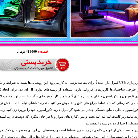
قیمت :
419000 تومان
ریسه نورپردازی USB کنترل دار، عمدتاً برای مقاصد تزئینی به کار می‌رود. این روشنایی‌ها بسته به ش
 خارجی ساختمان‌ها کاربردهای فراوانی دارد. استفاده از ریسه‌های نواری ال ای دی برای ایج
ی تلویزیون و دکوراسیون داخلی ماشین و اتاق گیم یا میز کار و هر جای دیگر ، با ایجاد نور ملایم
کوراسیون داخلی ، مانع خستگی چشم می شوداگر تمایل دارید دکوراسیون خود را نورپردازی کنید ریسه 
رید مانند زیر کابینت،لبه پله ،لبه تخت و میز ،کناره های دیوار و یا هر جای دیگری که دوست دارید اس
ول را جدا کرده و ریسه را بچسبانید
ی مناسب یکی از عوامل کلیدی در زیباسازی فضاها است و ریسه‌های ال ای دی به طراحان کمک می‌کنن
ود را برجسته سازند. این روش همچنین می‌تواند برای نورپردازی تابلوها و المان‌های برجسته دیگ