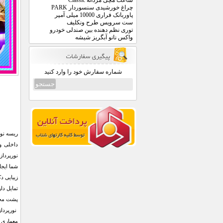
ساعت مچی مردانه Classic
چراغ خورشیدی سنسوردار PARK
پاوربانک فراری 10000 میلی آمپر
ست سرویس طرح ونکلیف
توری نظم دهنده بین صندلی خودرو
واکس نانو آبگریز شیشه
شماره سفارش خود را وارد کنید
داخلی و
نورپرداز
زیبایی د
تمایل دا
پشت محص
نورپرداز
معماری خ