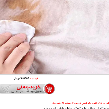
قیمت :
348000 تومان
پاک کننده لکه لباس Eunmsi (بسته 20 عددی):
واع لکه از پوشاک، لوازم کودک، مبلمان خانگی، کفپوش‌ها و...