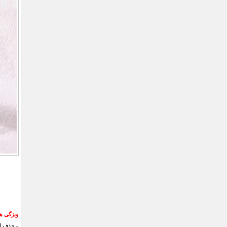
ویژگی های پد 
- حذف ان