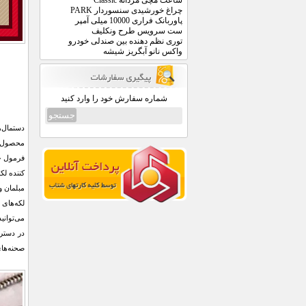
ساعت مچی مردانه Classic
چراغ خورشیدی سنسوردار PARK
پاوربانک فراری 10000 میلی آمپر
ست سرویس طرح ونکلیف
توری نظم دهنده بین صندلی خودرو
واکس نانو آبگریز شیشه
شماره سفارش خود را وارد کنید
محصول، پ
فرمول حر
لکه‌های 
می‌توانی
در دستر
صحنه‌های