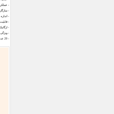
- عملکرد
- سازگار
- اندازه دستم
- قابلیت
- ارگانیک
- ویژگی 
- 20 عددی