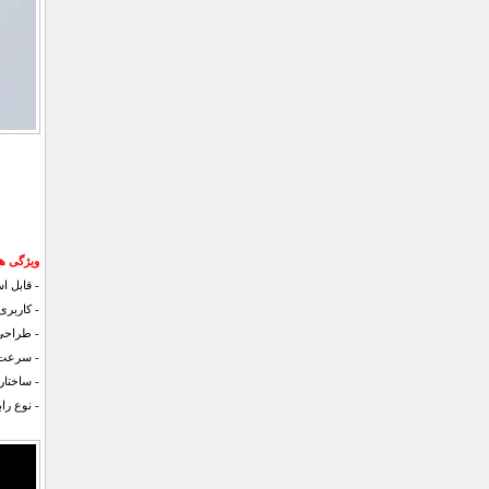
ویژگی های 
- قابل ا
- کاربری 
- طراحی 
- سرعت عک
- ساختار 
- نوع رابط:-C