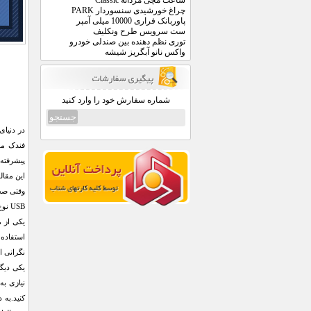
ساعت مچی مردانه Classic
چراغ خورشیدی سنسوردار PARK
پاوربانک فراری 10000 میلی آمپر
ست سرویس طرح ونکلیف
توری نظم دهنده بین صندلی خودرو
واکس نانو آبگریز شیشه
شماره سفارش خود را وارد کنید
در دنیای
پیشرفته‌
این مقال
وقتی صح
USB نوع C است که می تواند برای روشن کردن سیگارت با استفاده از درگاه شارژ گوشی هوشمند یا تبلت شما در همه جا مورد استفاده قرار گیرد.
استفاده 
نگرانی ا
نیازی به