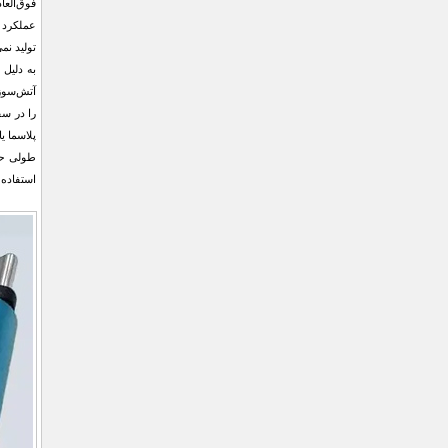
عملکرد ک
تولید نم
به دلیل 
آتش‌سوزی
را در سف
پلاسما ی
استفاده 