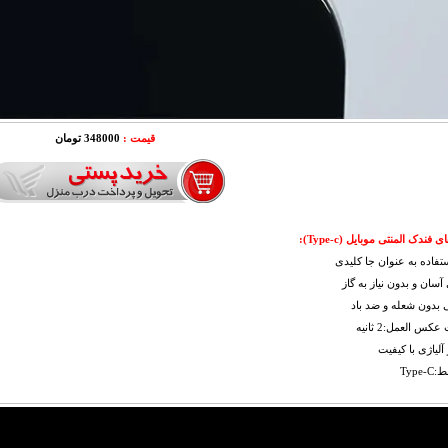
قیمت :
348000 تومان
فندک المنتی موبایل (Type-c):
ستفاده به عنوان جا کلیدی
آسان و بدون نیاز به گاز
بدون شعله و ضد باد
س العمل:2 ثانیه
آلیاژی با کیفیت
Type