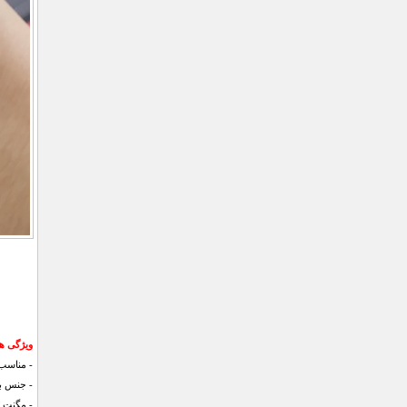
ویژگی ها
- مناسب 
- جنس بدنه مت
- مگنت ق