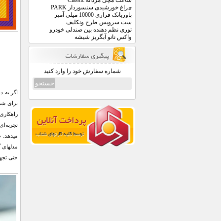
ساعت مچی مردانه Classic
چراغ خورشیدی سنسوردار PARK
پاوربانک فراری 10000 میلی آمپر
ست سرویس طرح ونکلیف
توری نظم دهنده بین صندلی خودرو
واکس نانو آبگریز شیشه
شماره سفارش خود را وارد کنید
اگر به د
برای شما
راهکاری 
تجربه‌ای
میدهد. ط
مدلهای گ
حتی تجهی