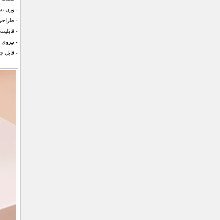
- وزن ب
- طراحی
- قابلی
- نیروی 
- قابل چر