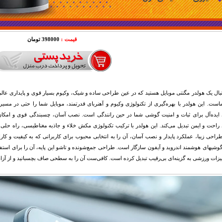
قیمت :
398000 تومان
نبال یک هولدر مگنتی موبایل هستید که در عین طراحی ساده و شیک، وکیوم بسیار قوی و پایداری عالی
ست. این هولدر با بهره‌گیری از تکنولوژی وکیوم و آهنربای قدرتمند، موبایل شما را حتی در مسیرها
ایده‌آل برای ثبات و امنیت گوشی شما در حین رانندگی است. نصب آسان، چسبندگی قوی و امکان تنظ
 راحت و ایمن تبدیل می‌کند. این هولدر با ترکیب تکنولوژی مکش خلاء و جاذبه مغناطیسی، راه حل
راحی زیبا، عملکرد پایدار و نصب آسان، آن را به انتخابی محبوب برای کاربرانی که به کیفیت و ک
وشیهای هوشمند اندروید و آیفون سازگار است. طراحی جمع‌شونده و تاشو این پایه، آن را برای استفاد
زات ورزشی به گزینه‌ای بی‌رقیب تبدیل کرده است. کافی‌ست آن را به سطحی صاف بچسبانید و از آزادی