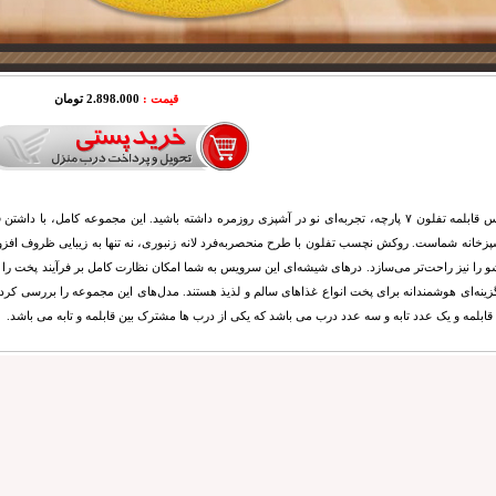
قیمت :
2.898.000 تومان
با سرویس قابلمه تفلون ۷ پارچه، تجربه‌ای نو در آشپزی روزمره داشته باشید. این مجموعه کامل، با
پزخانه شماست. روکش نچسب تفلون با طرح منحصربه‌فرد لانه زنبوری، نه تنها به زیبایی ظروف افزو
ینه‌ای هوشمندانه برای پخت انواع غذاهای سالم و لذیذ هستند. مدل‌های این مجموعه را بررسی کرد
ابلمه و یک عدد تابه و سه عدد درب می باشد که یکی از درب ها مشترک بین قابلمه و تابه می باشد.