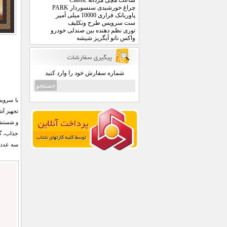
ساعت مچی مردانه Classic
چراغ خورشیدی سنسوردار PARK
پاوربانک فراری 10000 میلی آمپر
ست سرویس طرح ونکلیف
توری نظم دهنده بین صندلی خودرو
واکس نانو آبگریز شیشه
شماره سفارش خود را وارد کنید
تجهیز آش
جذاب، گز
سه عدد ق