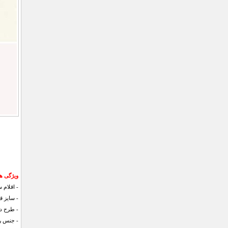
ویژگی های 
- اقلام سرویس : 3 ع
- سایز قابلمه : 14 , 16 
- طرح د
- جنس ر