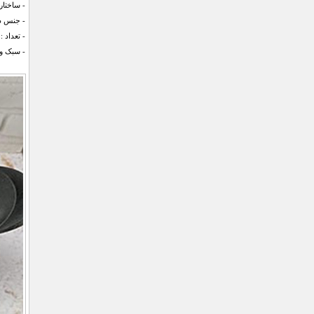
- ساختار 
- جنس د
- تعداد : 7 پارچه
- سبک و