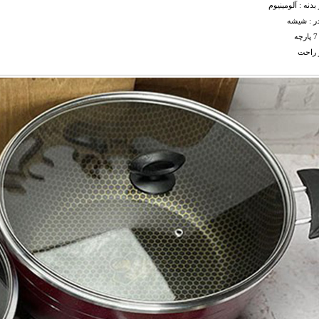
بدنه : آلومینیوم
ر : شیشه
 راحت