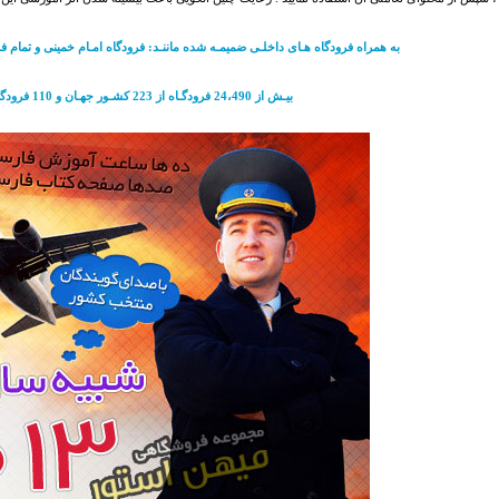
به همراه فرودگاه هـای داخلـی ضمیمـه شده ماننـد: فرودگاه امـام خمینی و تمام 
بیـش از 24،490 فرودگـاه از 223 کشـور جهـان و 110 فرودگاه ایـران ...