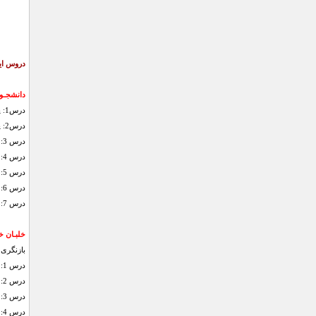
دروس ای
دانشجـوی
درس1: پرواز مستقیم و هم سطح
درس2: پیچیدن
درس 3: اوج گیری و کاهش ارتفاع
درس 4: پرواز با سرعت کم
درس 5: تیک آف
درس 6: فرود
درس 7: اولین پرواز تنهای شما
خلبـان 
بازنگری
درس 1: سقوط
درس 2: پیچیدن تند پرواز به تنهایی: پیچیدن تند
درس 3: جهت یابی VOR
درس 4: الگوی ترافیک پرواز به تنهایی: الگوی ترافیک