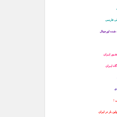
طی فارسی
شده اورجینال
ـور ایـران
ی
ی !