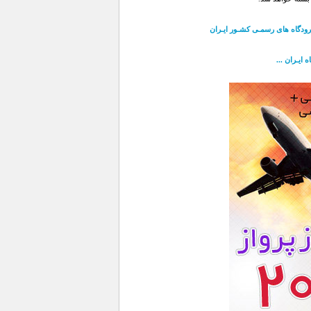
فرودگاه های رسمـی کشـور ایـران