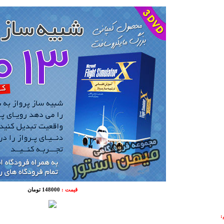
قیمت :
148000 تومان
: