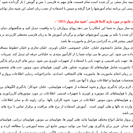
بیه ساز سعی بر آن شده است تمام قسمت های مهم به فارسی ( متن و گویش ) باز گردانده شود که شم
ی این برنامه تمام آموزشها را فرا گرفته و سپس با استفاده از نصب زبان اصلی این شبیه ساز توانایی 
امع در مورد بازی کاملا فارسی "شبیه ساز پرواز 2013" :
ه ساز پرواز به شما این امکان را می دهد رویای پروازتان را به واقعیت تبدیل کنید و شگفتیهای دنیای
ن شده با تکیه بر بهترین آموزشهای جهانی و برگردان آموزش ها به زبان فارسی محیطی کاربردی تر و با
فی بیشتر قادر به گذراندن مراحل و ماموریت ها باشد.
 پرواز شامل دانشجوی خلبان، خلبان خصوصی، خلبان ناوبری، خلبان تجاری و خلبان خطوط مسافرب
ده می شود. این درس ها می تواند شما را از کارآموز مبتدی به خلبانانی حرفه ای تبدیل کند. تمرینات
ها، جهت یابی قدیمی، و جهت یابی با استفاده از تجهیزات ناوبری می شود. درس های لازم برای یادگیری پر
کوپتر. 51 ماموریت شامل هواپیماهای تک موتوره، شناور، هلی کوپتر، هواپیمای بدون موتور، جت های شخص
در زمان انجام ماموریت ها. ماموریت های اکتشافی، امدادی، ماجراجویانه، ردیابی اطلاعات پرواز و اس
صات هواپیما و اطلاعات پرواز با آنها می باشد.
و پرواز با هواپیماهای تک موتوره و ناوبری با تجهیزات قدیمی. اطلاعات در مورد موتورهای کاربراتوری
و هواپیماهای بدون موتور. اطلاعات در مورد نحوه کارکرد بالها، برای، زاویه تک و سایر اطلاعات لاز
وارده به بالها و هلی کوپتر است . آموزش استفاده از برج های مراقبت و برقرار تماس با برج ها
ی باشد.
 پرواز شامل انواع مختلف هواپیما مانند هلی کوپتر ها، هواپیمای بی موتور، هواپیمای دریایی، هواپیما
ه مندان عزیز برای یادگیری بهتر ابتدا می توانید دروس جامع این بسته آموزشی را مطالعه کرده و ا
 ، سپس از محتوای تعاملی آن استفاده نمایید . رعایت چنین الگویی باعث بیشینه شدن اثر آموزشی این