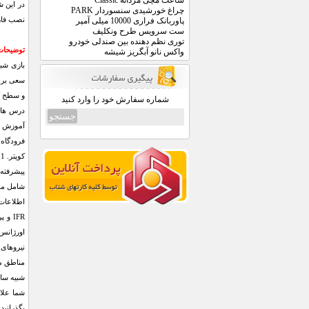
ساعت مچی مردانه Classic
در این ش
چراغ خورشیدی سنسوردار PARK
نصب فارس
پاوربانک فراری 10000 میلی آمپر
ست سرویس طرح ونکلیف
توری نظم دهنده بین صندلی خودرو
توضیحات ج
واکس نانو آبگریز شیشه
بازی شبی
سعی بر آ
و سطح کی
شماره سفارش خود را وارد کنید
درس های
آموزش دا
فرودگاه 
پیشرفته 
شامل مشخ
IFR 
اورژانس 
نیروهای 
مناطق م
شبیه ساز
شما علاق
بگذرانید