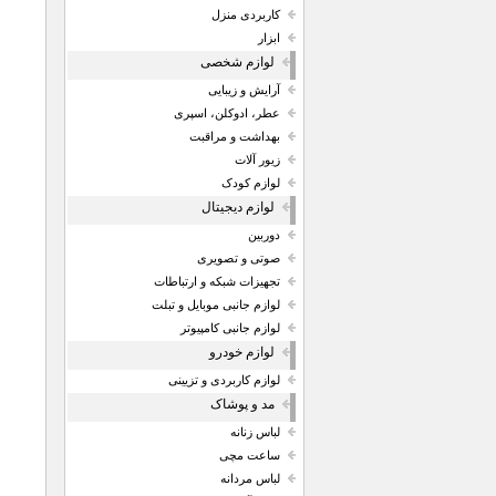
کاربردی منزل
ابزار
لوازم شخصی
آرایش و زیبایی
عطر، ادوکلن، اسپری
بهداشت و مراقبت
زیور آلات
لوازم کودک
لوازم دیجیتال
دوربین
صوتی و تصویری
تجهیزات شبکه و ارتباطات
لوازم جانبی موبایل و تبلت
لوازم جانبی کامپیوتر
لوازم خودرو
لوازم کاربردی و تزیینی
مد و پوشاک
لباس زنانه
ساعت مچی
لباس مردانه