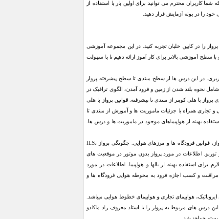
ا کاربران محترم می توانید برای اولین بار با استفاده از
خود را در بوته آزمایش قرار دهید.
 پرواز را در کابین خلبان تجربه کنید. در این مجموعه آموزشی
 سطح آموزشی بالاتر برای کار آموز ارائه دهیم تا با سهولت
ری. در این درس ها از سطح مبتدی تا سطح پیشرفته پرواز
 شامل نحوه بلند شدن از زمین و فرود آمدن، الگوی ترافیک در
واز با هلی کوپتر از مبتدی تا پیشرفته. قوانین پرواز با هلی
ی و تجاری همراه با جزئیات ماموریت ها و آموزش از مبتدی تا
تفاده بهینه از هواپیماهای موجود در ماموریت ها و درس ها.
اطلاعات لازم برای یادگیری پرواز و نحوه استفاده از تجهیزات هواپیمایی، خلبان خودکار؛ یادگیری الگوهای پرواز، قوانین فرودگاه ها و مرزهای هوایی. چگونگی پرواز ILS،
 و توربو. اطلاعات در مورد پرواز بدون موتور در موقعیت های
م برای استفاده بهینه از بالها و هواپیما. اطلاعات در مورد
ی مراقبت و کسب اجازه فرود به محوطه هوایی فرودگاه ها و
ی ایروباتیک، هواپیمای تجاری و هواپیمای خطوط هوایی میباشد.
ین درس های مربوط به پرواز را با استاد معروف راد ماکادو
 بسته خواهد شد.