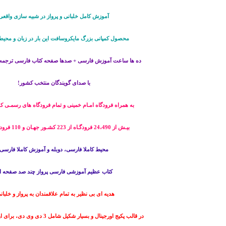
آموزش کامل خلبانی و پرواز در شبیه سازی واقعی
محصول کمپانی بزرگ مایکروسافت این بار در زبان و محی
ده ها ساعت آموزش فارسی + صدها صفحه کتاب فارسی ترجمه 
با صدای گویندگان منتخب کشور!
به همراه فرودگاه امـام خمینی و تمام فرودگاه های رسمـی کش
بیـش از 24،490 فرودگـاه از 223 کشـور جهـان و 110 فرودگاه ایـران
محیط کاملا فارسی، دوبله و آموزش کاملا فارسی
کتاب عظیم آموزشی فارسی پرواز چند صد صفحه ا
هدیه ای بی نظیر به تمام علاقمندان به پرواز و خلبان
در قالب پکیج اورجینال و بسیار شکیل شامل 3 دی وی دی، برای اولین بار در ایران