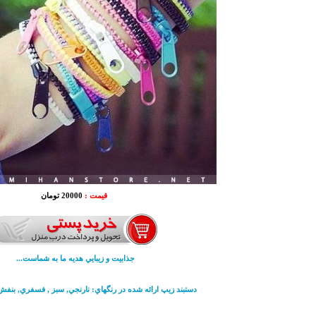
قیمت :
20000 تومان
جذابيت و زيبايي هديه ما به شماست...
دستبند زيپ ارائه شده در رنگهاي: نارنجي, سبز , فسفري, بنفش,