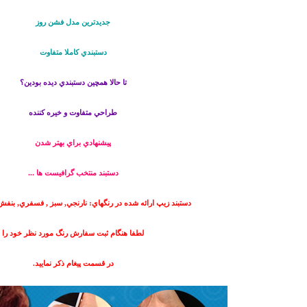
جديدترين مدل فشن روز
دستبندي كاملا متفاوت
تا حالا همچين دستبندي ديده بودين؟
طراحي متفاوت و خيره كننده
پيشنهادي براي بهتر شدن
دستبند منتخب گرافيست ها ...
دستبند زيپ ارائه شده در رنگهاي: نارنجي, سبز , فسفري, بنفش,
لطفا هنگام ثبت سفارش رنگ مورد نظر خود را
در قسمت پيغام ذكر نماييد.