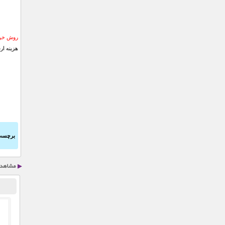
روش خری
هزینه ار
برچسب