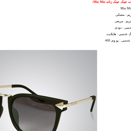
نک عینک زنانه Miu Miu:
ریم : مشکی
یم : مربعی
دسی : دودی
گ عدسی : هایلایت
دسی : یو وی 400