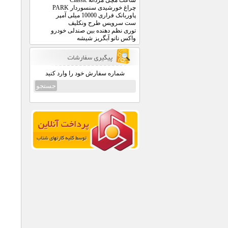
ساعت مچی مردانه Classic
چراغ خورشیدی سنسوردار PARK
پاوربانک فراری 10000 میلی آمپر
ست سرویس طرح ونکلیف
توری نظم دهنده بین صندلی خودرو
واکس نانو آبگریز شیشه
شماره سفارش خود را وارد کنید