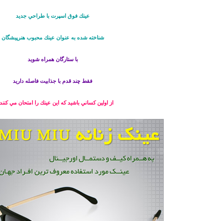
عينك فوق اسپرت با طراحي جديد
شناخته شده به عنوان عينك محبوب هنرپيشگان
با ستارگان همراه شويد
فقط چند قدم با جذابيت فاصله داريد
از اولين كساني باشيد كه اين عينك را امتحان مي كنند 