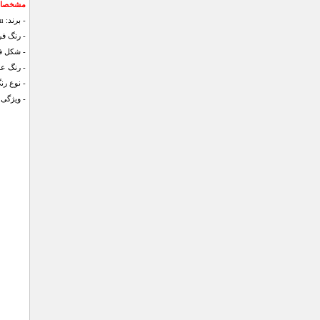
مشخصات عی
- برند: Miu Miu
- رنگ ف
- شکل فر
- رنگ ع
- نوع رن
- ویژگی ع