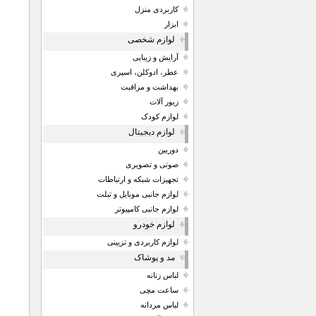
کاربردی منزل
ابزار
لوازم شخصی
آرایش و زیبایی
عطر، ادوکلن، اسپری
بهداشت و مراقبت
زیور آلات
لوازم کودک
لوازم دیجیتال
دوربین
صوتی و تصویری
تجهیزات شبکه و ارتباطات
لوازم جانبی موبایل و تبلت
لوازم جانبی کامپیوتر
لوازم خودرو
لوازم کاربردی و تزیینی
مد و پوشاک
لباس زنانه
ساعت مچی
لباس مردانه