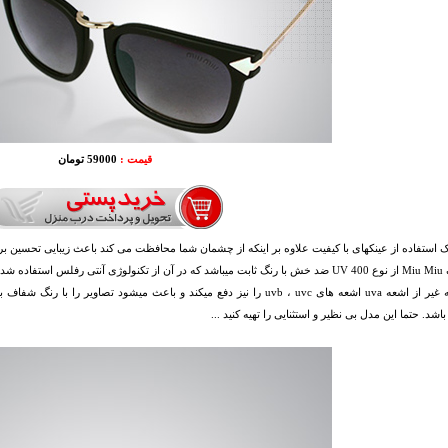
قیمت :
59000 تومان
استفاده از عینکهای با کیفیت علاوه بر اینکه از چشمان شما محافظت می کند باعث زیبایی تحسین برا
لنز عینک Miu Miu از نوع UV 400 ضد خش با رنگ ثابت میباشد که در آن از تکنولوژی آنتی ر
و البته به غیر از اشعه uva اشعه های uvb ، uvc را نیز دفع میکند و باعث میشود 
شد. حتما این مدل بی نظیر و استثنایی را تهیه کنید ...