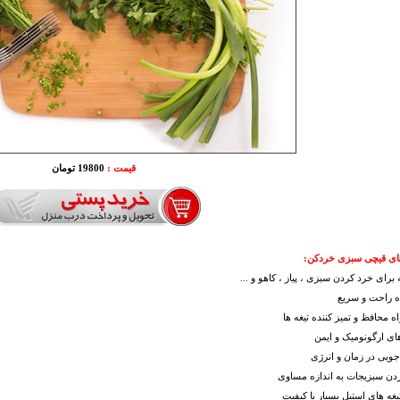
قیمت :
19800 تومان
ای قیچی سبزی خردکن:
ه راحت و سریع
اه محافظ و تمیز کننده تیغه ها
ای ارگونومیک و ایمن
ویی در زمان و انرژی
دن سبزیجات به اندازه مساوی
غه های استیل بسیار با کیفیت