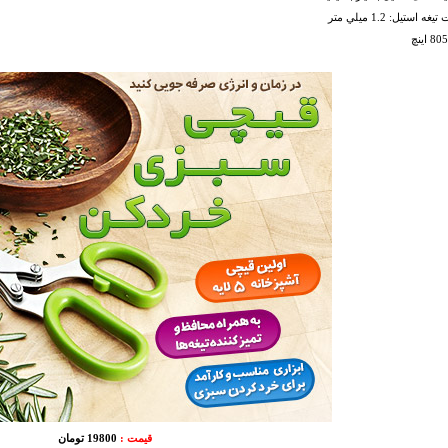
 استيل: 1.2 ميلي متر
قیمت :
19800 تومان