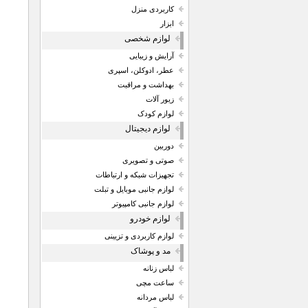
کاربردی منزل
ابزار
لوازم شخصی
آرایش و زیبایی
عطر، ادوکلن، اسپری
بهداشت و مراقبت
زیور آلات
لوازم کودک
لوازم دیجیتال
دوربین
صوتی و تصویری
تجهیزات شبکه و ارتباطات
لوازم جانبی موبایل و تبلت
لوازم جانبی کامپیوتر
لوازم خودرو
لوازم کاربردی و تزیینی
مد و پوشاک
لباس زنانه
ساعت مچی
لباس مردانه