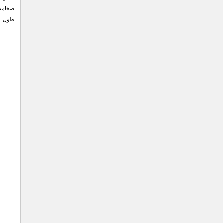
- ضخامت تيغه
- طول: 805 اینچ