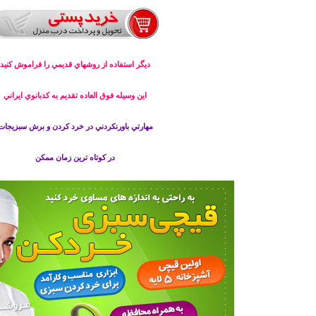
ديگر استفاده از روشهاي قديمي را فراموش كنيد
اين وسيله فوق العاده تقديم به كدبانوي ايراني
مهارتي باورنكردني در خرد كردن و برش سبزيجات
در كوتاه ترين زمان ممكن