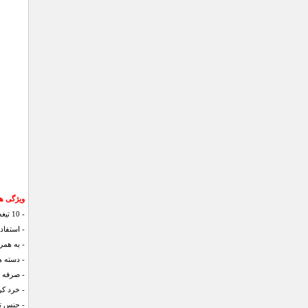
ویژگی ه
- 10 تیغه برای خرد کردن سبزی ، پیاز ، کاهو و ...
- استفاد
- به همر
- دسته ه
- صرفه ج
- خرد کر
- جنس تی