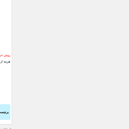
روش خری
هزینه ار
برچسب