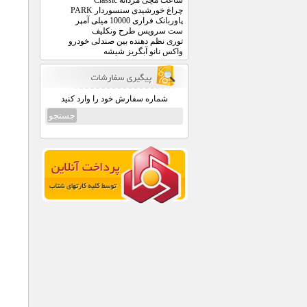
ساعت مچی مردانه Classic
چراغ خورشیدی سنسوردار PARK
پاوربانک فراری 10000 میلی آمپر
ست سرویس طرح ونکلیف
توری نظم دهنده بین صندلی خودرو
واکس نانو آبگریز شیشه
شماره سفارش خود را وارد کنید