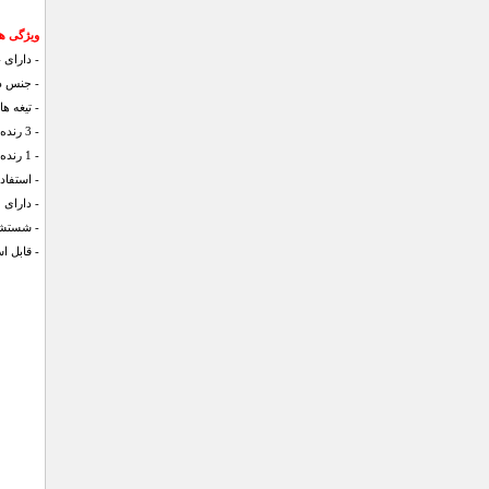
ویژگی های رن
- دارای 4 رنده بسیار کاربردی
- جنس دسته PVC
- تیغه ه
- 3 رنده ریز، متوسط و درشت
- 1 رنده مخصوص برش پنیر
- استفاد
- دارای 
- شستش
- قابل ا