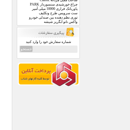
ساعت مچی مردانه Classic
چراغ خورشیدی سنسوردار PARK
پاوربانک فراری 10000 میلی آمپر
ست سرویس طرح ونکلیف
توری نظم دهنده بین صندلی خودرو
واکس نانو آبگریز شیشه
شماره سفارش خود را وارد کنید