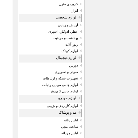
کاربردی منزل
ابزار
لوازم شخصی
آرایش و زیبایی
عطر، ادوکلن، اسپری
بهداشت و مراقبت
زیور آلات
لوازم کودک
لوازم دیجیتال
دوربین
صوتی و تصویری
تجهیزات شبکه و ارتباطات
لوازم جانبی موبایل و تبلت
لوازم جانبی کامپیوتر
لوازم خودرو
لوازم کاربردی و تزیینی
مد و پوشاک
لباس زنانه
ساعت مچی
لباس مردانه