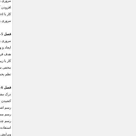
مروری بر پنل d
افزودن آنی oard
کار با Artboard ها توسط ابزار Artboard
مروری بر Artboard ها به عنو
فصل 5- کار با لایه ها
مروری بر
ایجاد و و
هدف قرار
کار با زیر
مخفی سا
نظم بخشی Artwork توس
فصل 6- کشیدن اشکال ساده
درک مفه
کشیدن خ
رسم اشک
رسم مست
رسم چند
استفاده از ابزار il
ویرایش 