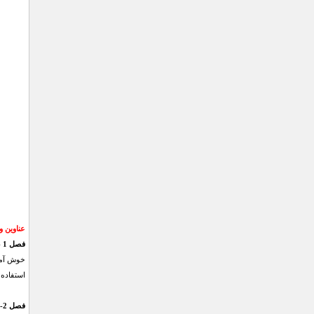
عناوین 
فصل 1 - مقدمه
خوش آمد
استفاده 
فصل 2- آغاز به کار