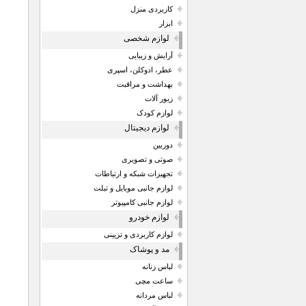
کاربردی منزل
ابزار
لوازم شخصی
آرایش و زیبایی
عطر، ادوکلن، اسپری
بهداشت و مراقبت
زیور آلات
لوازم کودک
لوازم دیجیتال
دوربین
صوتی و تصویری
تجهیزات شبکه و ارتباطات
لوازم جانبی موبایل و تبلت
لوازم جانبی کامپیوتر
لوازم خودرو
لوازم کاربردی و تزیینی
مد و پوشاک
لباس زنانه
ساعت مچی
لباس مردانه