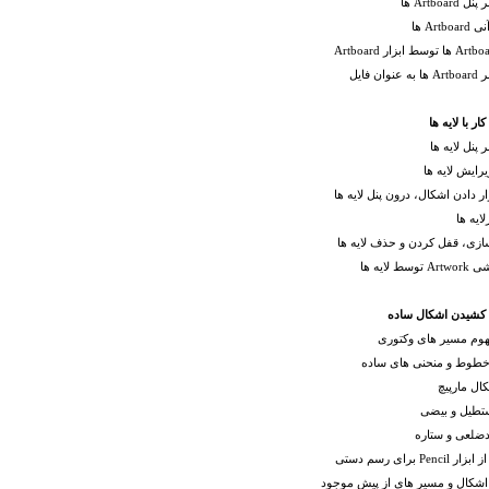
Artboar ها
Artb ها
ان فایل
 پنل لایه ها
یرایش لایه ها
 دادن اشکال، درون پنل لایه ها
لایه ها
زی، قفل کردن و حذف لایه ها
ط لایه ها
وم مسیر های وکتوری
طوط و منحنی های ساده
ال مارپیچ
طیل و بیضی
ضلعی و ستاره
Penc برای رسم دستی
اشکال و مسیر های از پیش موجود