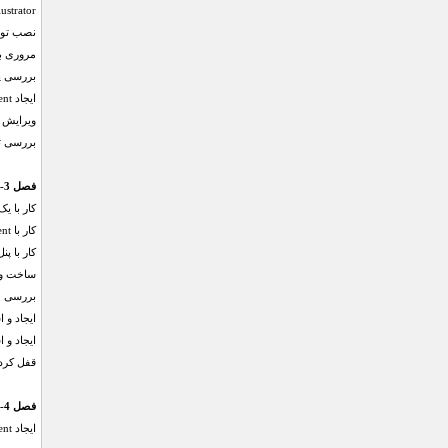
Illustrator
نصب توسط  Cloud
مروری بر
بررسی پن
ایجاد Document جدید
ویرایش و ذخ
بررسی تن
فصل 3- کار با Document ها
کار با یک cument
کار با Document های چندگانه
کار با پن
ساخت و 
بررسی مفهوم de
ایجاد و استفاده 
ایجاد و استفاده 
قفل کردن و
فصل 4- کار با Artboard ها
ایجاد Document های دارای چند Artboard