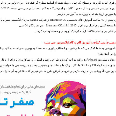
فوق العاده کاربردی و سطح یک جهانی دوبله شده از اساتید مطرح گرافیک دنیا - برای اولین بار در ا
آموزشی فارسی و مثال محور : "کلیات و آموزش گام به گام ایلاستریتور سی سی نسخه 2015-2016" - Illustrator CC 2015 Essential Training
 با سورس ارزشمند تمام پروژه های آموزشی فارسی
Illust از شرکت Lynda به زبان انگلیسی همراه با زیرنویس انگلیسی
امل نرم افزار نرم افزار Illustrator CC v19.1 2015 - ویرایش 32 و 64 بیتی
ی عالی برای تمام علاقمندان به گرافیک دو بعدی و همه فتوشاپ کارها ...
زشی فارسی کلیات و آموزش گام به گام ایلاستریتور سی سی:
این دوره آموزشی به شما کمک می کنه تا از قدرت و انعطاف 
احی آشنا بشید.
 آغاز کرده و طراحی اشیا و اشکال، رابط کاربری نرم افزار و کار با اون ها رو بررسی خواهیم کرد.
S ها، کار با رنگ ها و افکت ها و همچنین ایجاد و مدیریت متن ها خواهیم پرداخت.
ی این دوره آموزشی نیز به پرینت کردن و خروجی گرفتن طرح ها خواهیم پرداخت تا بتوانید آن ها را با دی