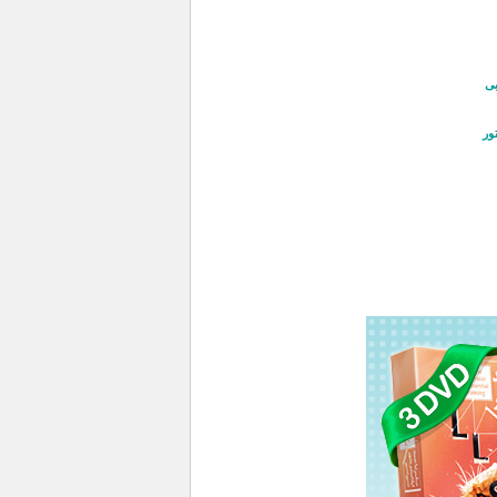
بی
ور