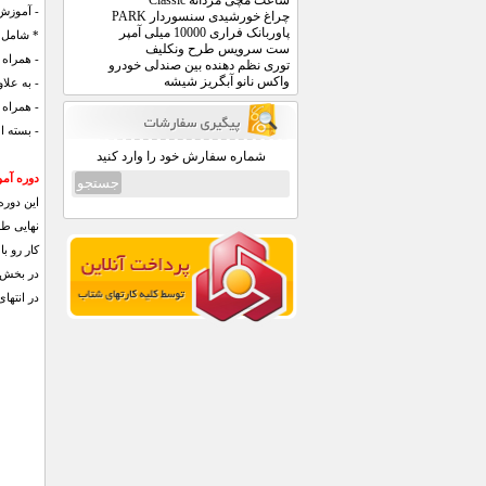
ساعت مچی مردانه Classic
- آموزش 
چراغ خورشیدی سنسوردار PARK
پاوربانک فراری 10000 میلی آمپر
* شامل دوره 
ست سرویس طرح ونکلیف
- همراه
توری نظم دهنده بین صندلی خودرو
واکس نانو آبگریز شیشه
- به علاوه بیش از 40 ساعت آموزش های تخصصی rator CC
- همراه با نسخه ک
- بسته ا
شماره سفارش خود را وارد کنید
دوره آمو
نهایی طر
کار رو با ایجاد و مدیریت Artboard ها و لایه ها
در بخش های بعد به ایجاد Fill و troke
در انتها