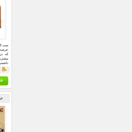
ست کیف
عرصه 
که در
بیشتری
داشتنی
کیف را
ق
عین