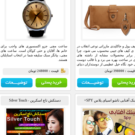
 پول و جاکلیدی مازراتی نوعی انقلاب در
ساعت مچی جزو اکسسوری های واجب برای
ی کیف های جیبی محسوب می شود، چرا
خانم ها، آقایان و حتی کوکان است. ساعت های
 برابر محصولات مشابه از داشته های
مچی، بیانگر سبک سلیقه شما در انتخاب استایلتان
 در ساخت بهره می برد و با قالب دوست
هستند.
 خود نگاه خیل عظیمی از دوستداران دنیای
 به خود جلب کرده است.
يمت : 398000 تومان
قيمت : 248000 تومان
ک آفتابی تاشو اسپای پلاس SPY+
دستکش تاچ اسکرین - Silver Touch