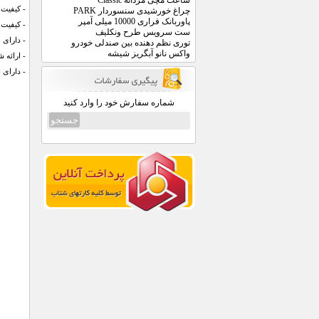
ساعت مچی مردانه Classic
- کیفیت: ge Copy
چراغ خورشیدی سنسوردار PARK
پاوربانک فراری 10000 میلی آمپر
- کیفیت 
ست سرویس طرح ونکلیف
- دارای ب
توری نظم دهنده بین صندلی خودرو
واکس نانو آبگریز شیشه
- ارائه 
- دارای 6 ماه گارانتی تعویض
شماره سفارش خود را وارد کنید