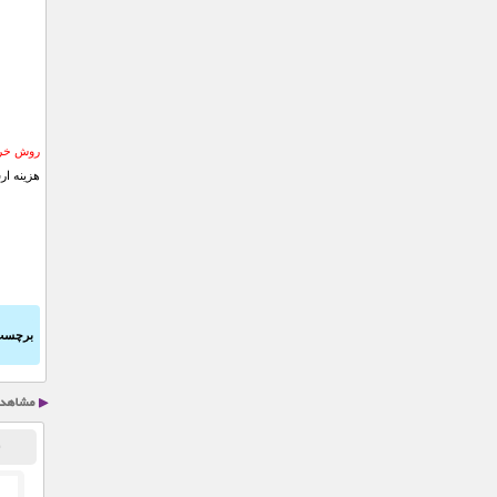
روش خری
هزینه ار
برچسب
س