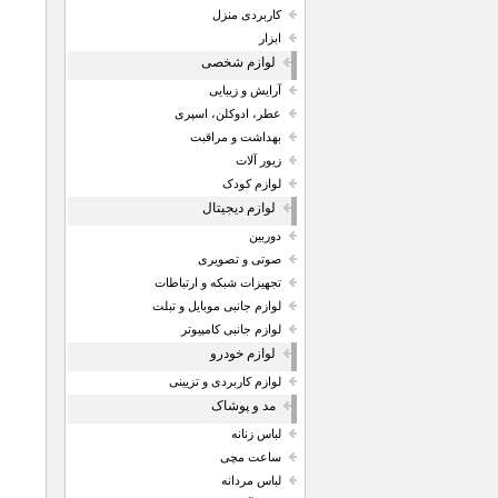
کاربردی منزل
ابزار
لوازم شخصی
آرایش و زیبایی
عطر، ادوکلن، اسپری
بهداشت و مراقبت
زیور آلات
لوازم کودک
لوازم دیجیتال
دوربین
صوتی و تصویری
تجهیزات شبکه و ارتباطات
لوازم جانبی موبایل و تبلت
لوازم جانبی کامپیوتر
لوازم خودرو
لوازم کاربردی و تزیینی
مد و پوشاک
لباس زنانه
ساعت مچی
لباس مردانه