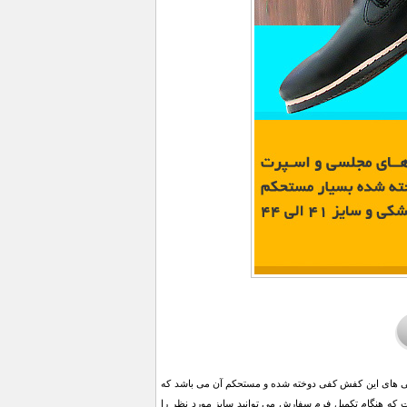
. از ویژگی های این کفش کفی دوخته شده و مستحکم آن می باشد که
می برد. این کفش با رنگ مشکی و سایز بندی 41 الی 44 عرضه شده است که هنگام تکمیل فرم سفارش می توانید سایز مورد نظر را