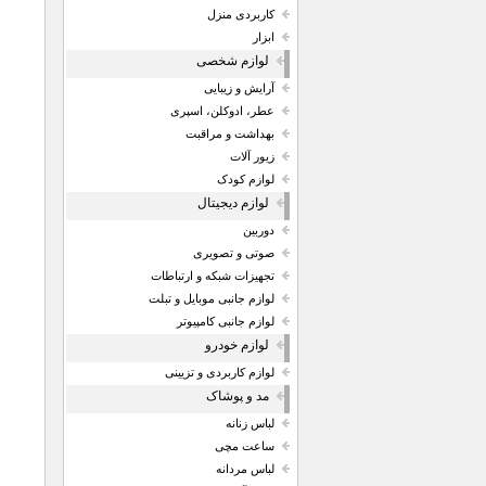
کاربردی منزل
ابزار
لوازم شخصی
آرایش و زیبایی
عطر، ادوکلن، اسپری
بهداشت و مراقبت
زیور آلات
لوازم کودک
لوازم دیجیتال
دوربین
صوتی و تصویری
تجهیزات شبکه و ارتباطات
لوازم جانبی موبایل و تبلت
لوازم جانبی کامپیوتر
لوازم خودرو
لوازم کاربردی و تزیینی
مد و پوشاک
لباس زنانه
ساعت مچی
لباس مردانه