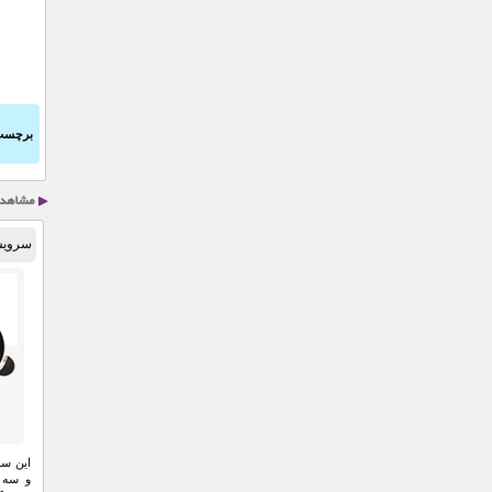
برچسب
سرویس قا
این سر
و سه 