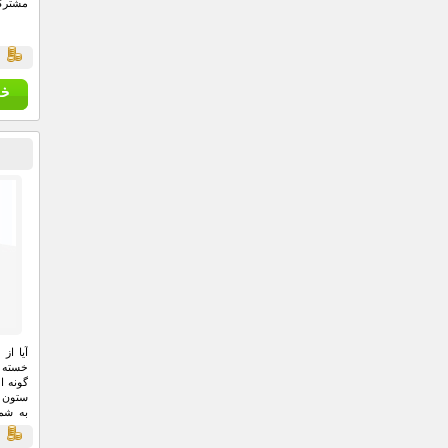
مشترک 
قي
آیا از
خسته 
گونه 
ستون ف
به شم
باشید..
ق