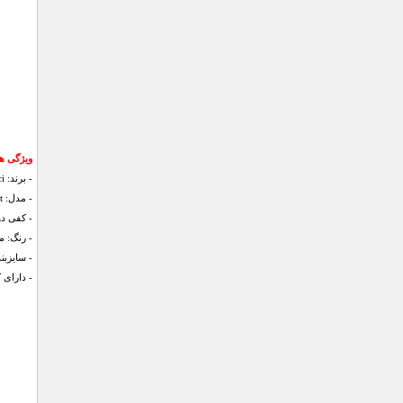
ویژگی های کف
- برند: Gucci
- مدل: Elegant
- کفی دو
- رنگ: 
- سایزبندی: 41
- دارای