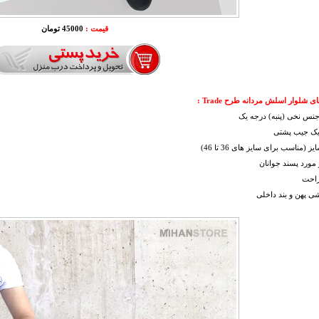
قیمت :
45000 تومان
 شلوار اسلش مردانه طرح Trade :
نس نخی (پنبه) درجه یک
 یک جیب پشتی
 (مناسب برای سایز های 36 تا 46)
مورد پسند جوانان
راحت
ی پهن و بند داخلی