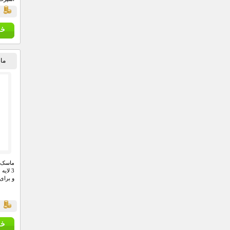
قسمت پ
ق
هر سای
استایل
فوق ال
ماس
ماسک ب
3 لای
و برای
ق