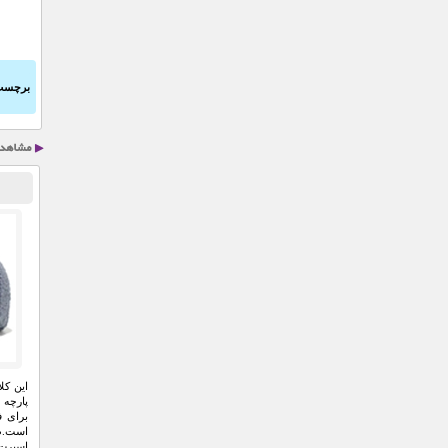
برچسب
این کل
پارچه 
برای ف
است.ط
اسپرت