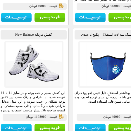
شت کلاه بندتنظیم سایز تعبیه شده تا با
يمت : 348000 تومان
قيمت : 49000 تومان
ز سری به راحتی فیت شود. این کلاه برای
 های روزانه؛خیابانی و مسافرت انتخابی
عاده است
.
ک سه لایه استقلال - پکیج 2 عددی
کفش مردانه New Balance
هداشتی استقلال دابل فیس (دو رو) دارای
این کفش بسیار راحت بوده و در سایز 41 تا 44
ه می باشد، پارچه آن بسیار نرم و لطیف بوده
عرضه شده اند. طراحی و رنگ سفید این کفش
 تمامی سنین قابل استفاده است.
توجه همگان را جلب نموده و این مدل به‌دلیل
طراحی شیک، رنگ‌بندی جذاب سفید–مشکی، و
کیفیت ساخت بالا، بسیار مناسب استفاده روزمره
و پیاده‌روی است.
يمت : 49000 تومان
قيمت : 1198000 تومان