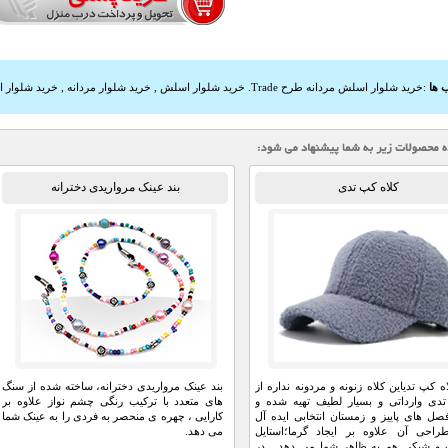
 ها
:
خرید شلوار اسلش مردانه طرح Trade. خرید شلوار اسلش
,
خرید شلوار مردانه
,
خرید شلوار 
کلاه کپ تدی
بند عینک مرواریدی دخترانه
اه کپ تدیاین کلاه زنونه و مردونه نداره از
بند عینک مرواریدی دخترانه، ساخته شده از سنگ
تدی وارداتی و بسیار لطیف تهیه شده و
های متعدد با ترکیب رنگی چشم نواز علاوه بر
صل های پاییز و زمستان انتخابی ایده آل
کارایی ، چهره ی منحصر به فردی را به عینک شما
راحی آن علاوه بر ایجاد گرما؛استایل
می دهد.
 و شیکی هم به ظاهر شما می دهد. در