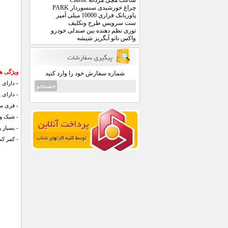
ساعت مچی مردانه Classic
چراغ خورشیدی سنسوردار PARK
پاوربانک فراری 10000 میلی آمپر
ست سرویس طرح ونکلیف
توری نظم دهنده بین صندلی خودرو
واکس نانو آبگریز شیشه
ویژگی های
شماره سفارش خود را وارد کنید
-
دارای ج
- دارای
- فری سایز
- شیک و 
- بسیار 
- کمر کش