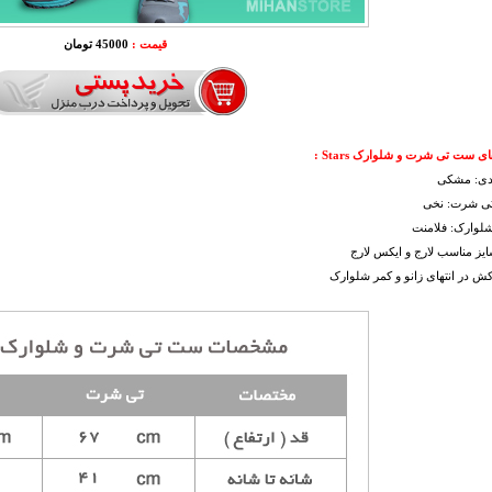
قیمت :
45000 تومان
ی ست تی شرت و شلوارک Stars :
دی: مشکی
ی شرت: نخی
لوارک: فلامنت
یز مناسب لارج و ایکس لارج
کش در انتهای زانو و کمر شلوارک