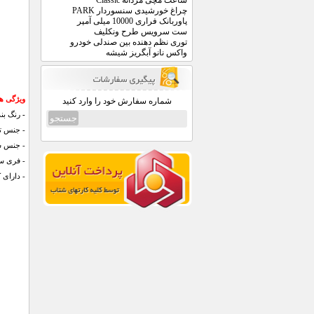
ساعت مچی مردانه Classic
چراغ خورشیدی سنسوردار PARK
پاوربانک فراری 10000 میلی آمپر
ست سرویس طرح ونکلیف
توری نظم دهنده بین صندلی خودرو
واکس نانو آبگریز شیشه
ویژگی ها
شماره سفارش خود را وارد کنید
-
رنگ بن
- جنس ت
- جنس ش
- فری سا
- دارای 