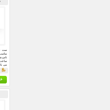
س
مناسب 
نامزدی
می باش
ساخته 
ق
شما هد