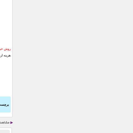
روش خری
هزینه ار
برچسب