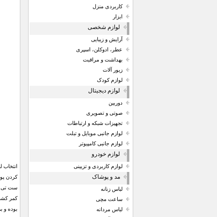
کاربردی منزل
ابزار
لوازم شخصی
آرایش و زیبایی
عطر، ادوکلن، اسپری
بهداشت و مراقبت
زیور آلات
لوازم کودک
لوازم دیجیتال
دوربین
صوتی و تصویری
تجهیزات شبکه و ارتباطات
لوازم جانبی موبایل و تبلت
لوازم جانبی کامپیوتر
لوازم خودرو
انتخاب ل
لوازم کاربردی و تزیینی
مد و پوشاک
کردن پو
لباس زنانه
کمر کشی
ساعت مچی
بوده و ب
لباس مردانه