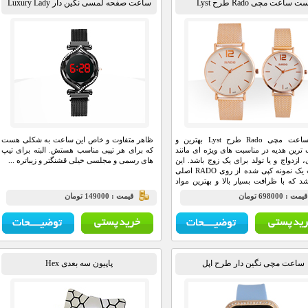
ت ساعت مچی Rado طرح Lyst
ساعت صفحه لمسی نگین دار Luxury Lady
ست ساعت مچی Rado طرح Lyst بهترین و
ظاهر متفاوت و خاص این ساعت به شکلی هست
ترین هدیه در مناسبت های ویژه ای مانند
که برای هر تیپی مناسب هستش. البته برای تیپ
، ازدواج و یا تولد برای یک زوج باشد. این
های رسمی و مجلسی خیلی قشنگتر و زیباتره ...
ساعت یک نمونه کپی شده از روی RADO اصلی
د که با ظرافت بسیار بالا و بهترین مواد
شده که حین استفاده حس اصل بودن را به
يمت : 698000 تومان
قيمت : 149000 تومان
یه می دهد.
ساعت مچی نگین دار طرح اپل
پاپیون سه بعدی Hex