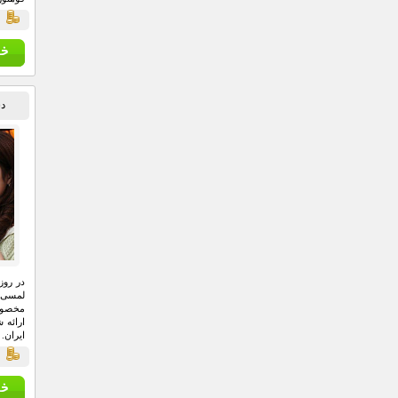
شدن در
ق
معروف
انداز 
دس
در روز
لمسی 
مخصوص
ارائه 
ایران.
ق