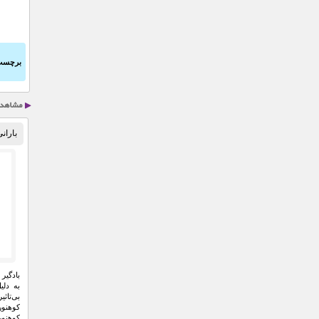
برچسب
بارانی
بادگیر
به دلی
بی‌تاث
کوهنور
کوهنور