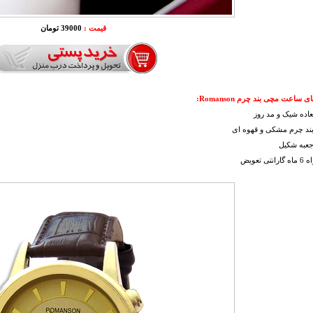
قیمت :
39000 تومان
 ساعت مچی بند چرم Romanson:
عاده شیک و مد روز
بند چرم مشکی و قهوه ای
جعبه شکیل
ی تعويض