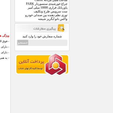
ساعت مچی مردانه Classic
چراغ خورشیدی سنسوردار PARK
پاوربانک فراری 10000 میلی آمپر
ست سرویس طرح ونکلیف
توری نظم دهنده بین صندلی خودرو
واکس نانو آبگریز شیشه
ویژگی های
شماره سفارش خود را وارد کنید
- فوق ال
- دارای 
- دارای 
- به همراه 6 ماه گارانت