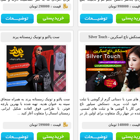
 کاور حمل بسیار کوچک به بادگیر مشتی
توانند فریم عینک فلزی استفاده کنند بسیار
يمت : 998000 تومان
قيمت : 298000 تومان
 است، زیرا هنگام جمع شدن حجم آن به
مناسب می باشد.
یک کف دست می‌شود.
تکش تاچ اسکرین - Silver Touch
ست پالتو و تونیک زمستانه پرند
 های سرد با دستانی گرم از گوشی یا تبلت
ست پالتو و تونیک زمستانه پرند به همراه سنجاق
خود لذت ببرید. دستکش سیلور تاچ
سینه به عنوان هدیه. تهیه شده با بهترین پارچه
 کار با گوشی ها و تبلت های لمسی.
فوتر، با طراحی فوق العاده شکیل ایرانی.
شده در چهار رنگ متفاوت برای اولین بار در
زمستان امسال را متفاوت آغاز کنید ...
يمت : 148000 تومان
قيمت : 599000 تومان