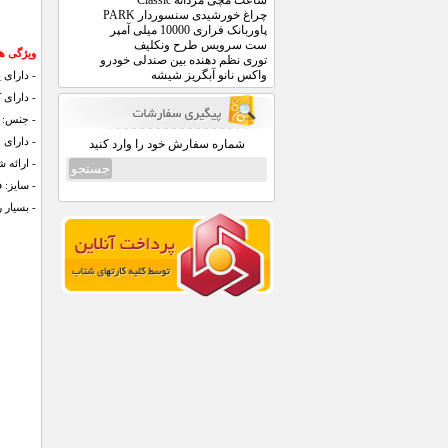
ساعت مچی مردانه Classic
چراغ خورشیدی سنسوردار PARK
پاوربانک فراری 10000 میلی آمپر
ست سرویس طرح ونکلیف
ویژگی های 
توری نظم دهنده بین صندلی خودرو
واکس نانو آبگریز شیشه
- دارای
- دارای 
- جنس: پ
- دارای 
شماره سفارش خود را وارد کنید
- ارائه 
- سایز: فر
- بسیار