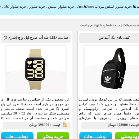
 ها
:
خرید شلوار اسلش مردانه Jack&Jones
,
خرید شلوار اسلش
,
خرید شلوار
,
خرید شلوار J&J
,
خر
کیف بادی بگ آدیداس
ساعت LED ضد آب طرح اپل واچ (سری 3)
کیفی هستید که در عین کوچک بودن، استایل
این محصول یکی از جذابترین ساعت های ال ای
 کاملاً متفاوت و مدرن کند؟ کیف کراس‌
دی موجود در بازار است که دقیقا طرح اپل واچ
بگ آدیداس با طراحی ارگونومیک و
(سری 3) طراحی شده است. صفحه نمایشی و
جور، دقیقاً همان چیزی است که برای
مستطیل شکل ساعت در ابعاد 32 × 38 میلی‌متر
مدهای روزمره، پیاده‌روی یا قرارهای
طراحی شده و ضخامت آن در قسمت بدنه 10
 نیاز دارید.
میلی‌متر است.
يمت : 498000 تومان
قيمت : 398000 تومان