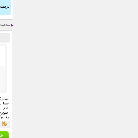
برچسب
دنبال 
شما را
بادی 
جمع‌و
رفت‌وآ
دوستانه
ق