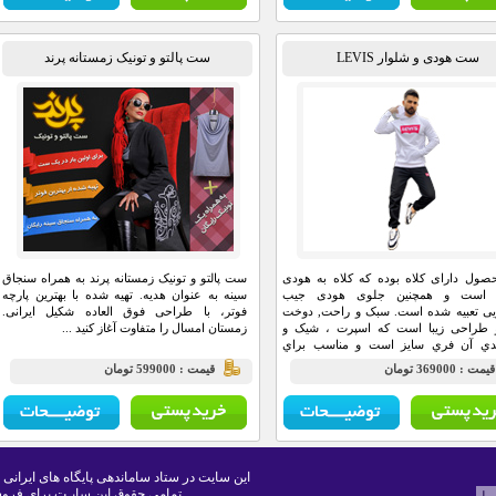
ست هودی و شلوار LEVIS
ست پالتو و تونیک زمستانه پرند
صول دارای کلاه بوده که کلاه به هودی
ست پالتو و تونیک زمستانه پرند به همراه سنجاق
 است و همچنین جلوی هودی جیب
سینه به عنوان هدیه. تهیه شده با بهترین پارچه
یی تعبیه شده است. سبک و راحت, دوخت
فوتر، با طراحی فوق العاده شکیل ایرانی.
و طراحی زیبا است که اسپرت ، شیک و
زمستان امسال را متفاوت آغاز کنید ...
ندي آن فري سايز است و مناسب براي
 ,خانه و مهمانی و … می باشد. وزن و
يمت : 369000 تومان
قيمت : 599000 تومان
 آن بسیار سبک و خوب بوده که باعث راحتی
ننده می باشد.
این سایت در ستاد ساماندهی پایگاه های ایرانی 
تمامی حقوق این سایـت برای فروش