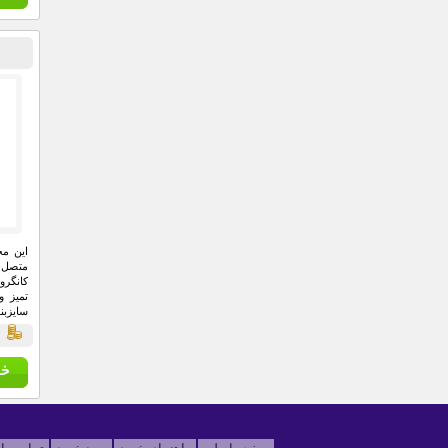
این مح
متصل
کانگرو
تميز 
سايزب
باشگاه
ق
اندازه
مصرف ک