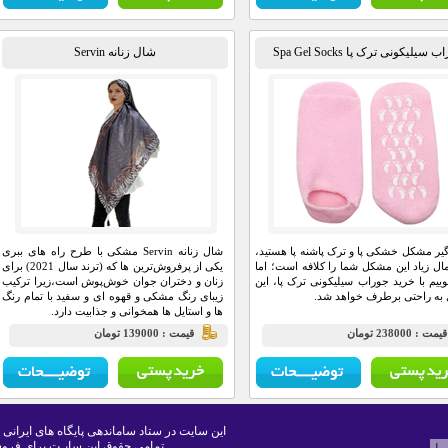
 سیلیکونی ترک پا Spa Gel Socks
شال زنانه Servin
گیر مشکل خشکی پا و ترک پاشنه پا هستید،
شال زنانه Servin مشکی با طرح راه های ببری
مال زیاد این مشکل شما را کلافه است؛ اما
یکی از پرفروش‌ترین ها که (ترند سال 2021) برای
گوییم با خرید جوراب سیلیکونی ترک پا، این
زنان و دختران جوان خوش‌پوش است،زیرا ترکیب
ه راحتی برطرف خواهد شد.
زیبای رنگ مشکی و قهوه ای و سفید با تمام رنگ
ها و استایل ها همخوانی و جذابیت دارد.
يمت : 238000 تومان
قيمت : 139000 تومان
این سایت در ستاد ساماندهی پایگاه های ایرانی 
تمامی حقوق این سایـت برای فروش