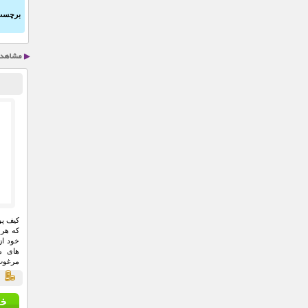
برچسب
که هر 
خود از
های م
مرغوب 
ق