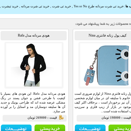
 ها
:
خرید تی شرت مردانه طرح Yes or No
,
خرید تی شرت
,
خرید تی شرت مردانه
,
خرید تیشرت
,
کیف پول زنانه فانتزی Nina
هودی مردانه مدل Rafa
کیف پول زنانه فانتزی Nina از لوازم ضروری است
هودی مردانه مدل Rafa. این هودی های بسیار با
خانوم با سلیقه ای در میان لوازم شخصی
کیفیت با طرحی فشن و جوان پسند در رنگ
 آن نیز برخوردار است ، برخلاف اکثر کیف
مشکی عرضه شده اند که طراحی یونیک و جدید
وجود در بازار از زیپ فلزی و سرزیپ
آن ها سلیقه دوستاران مد و استایل را بر آورده
استفاده شده است...
می سازد.
يمت : 198000 تومان
قيمت : 269000 تومان