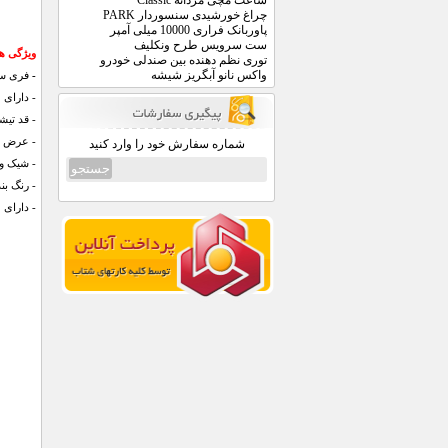
ساعت مچی مردانه Classic
چراغ خورشیدی سنسوردار PARK
پاوربانک فراری 10000 میلی آمپر
ست سرویس طرح ونکلیف
ویژگی های
توری نظم دهنده بین صندلی خودرو
واکس نانو آبگریز شیشه
-
فری سای
- دارای
- قد تیشرت: 65 
- عرض سینه: 47
شماره سفارش خود را وارد کنید
- شیک و 
- رنگ ب
- دارای