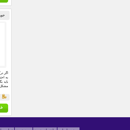
جوراب
اگر در
به احت
باید ب
مشکل ب
ق