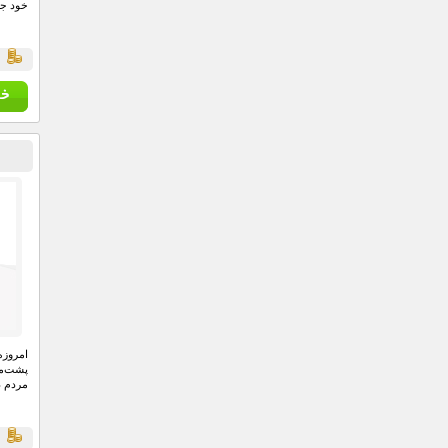
خود جل
ق
امروزه
پشت‌می
مردم د
ق