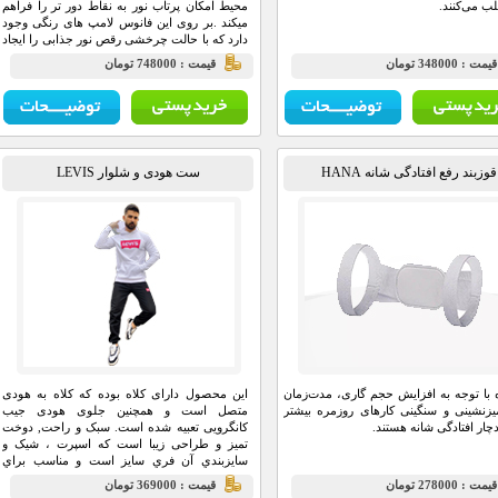
ب می‌کنند.
محیط امکان پرتاب نور به نقاط دور تر را فراهم
میکند .بر روی این فانوس لامپ های رنگی وجود
دارد که با حالت چرخشی رقص نور جذابی را ایجاد
میکند .مناسب برای زمان تاریکی و برای مهمانی
يمت : 348000 تومان
قيمت : 748000 تومان
های خانوادگی تا از رقص نور آن استفاده کنید .
قوزبند رفع افتادگی شانه HANA
ست هودی و شلوار LEVIS
 با توجه به افزایش حجم گاری، مدت‌زمان
این محصول دارای کلاه بوده که کلاه به هودی
زنشینی و سنگینی کارهای روزمره بیشتر
متصل است و همچنین جلوی هودی جیب
چار افتادگی شانه هستند.
کانگرویی تعبیه شده است. سبک و راحت, دوخت
تميز و طراحی زیبا است که اسپرت ، شیک و
سايزبندي آن فري سايز است و مناسب براي
باشگاه ,خانه و مهمانی و … می باشد. وزن و
يمت : 278000 تومان
قيمت : 369000 تومان
اندازه آن بسیار سبک و خوب بوده که باعث راحتی