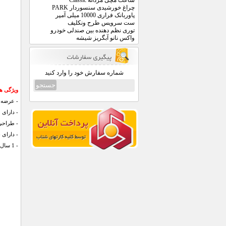
ساعت مچی مردانه Classic
چراغ خورشیدی سنسوردار PARK
پاوربانک فراری 10000 میلی آمپر
ست سرویس طرح ونکلیف
توری نظم دهنده بین صندلی خودرو
واکس نانو آبگریز شیشه
شماره سفارش خود را وارد کنید
ویژگی های س
- عرضه 
- دارای 
- طراحی
- دارای 
- 1 سال گارانتی تعويض