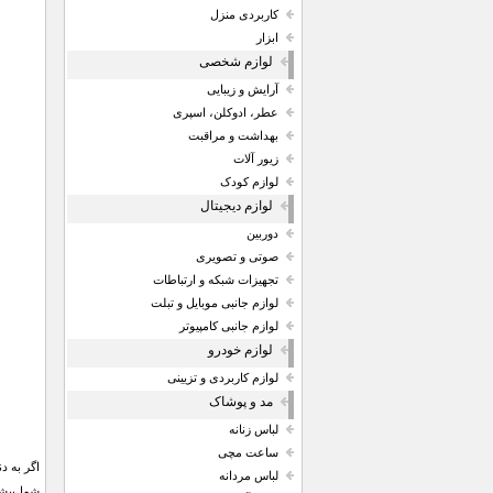
کاربردی منزل
ابزار
لوازم شخصی
آرایش و زیبایی
عطر، ادوکلن، اسپری
بهداشت و مراقبت
زیور آلات
لوازم کودک
لوازم دیجیتال
دوربین
صوتی و تصویری
تجهیزات شبکه و ارتباطات
لوازم جانبی موبایل و تبلت
لوازم جانبی کامپیوتر
لوازم خودرو
لوازم کاربردی و تزیینی
مد و پوشاک
لباس زنانه
ساعت مچی
لباس مردانه