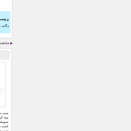
برچسب
رکابی
,
پنبه ک
سویشرت
تميز 