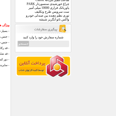
ساعت مچی مردانه Classic
چراغ خورشیدی سنسوردار PARK
پاوربانک فراری 10000 میلی آمپر
ست سرویس طرح ونکلیف
توری نظم دهنده بین صندلی خودرو
واکس نانو آبگریز شیشه
ویژگی ها
- بسیار
- جنس رك
شماره سفارش خود را وارد کنید
- جنس شل
- قد رکابی: 70 سانتی متر، شانه تا شا
- قد شلوار : 70 سانتی متر، فاق ش
- دور کمر : 64 سا
- سایزبن