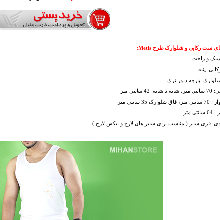
ی ست رکابی و شلوارک طرح Metis:
 شیک و راحت
ابی: پنبه
وارك: پارچه ديور ترك
نه: 42 سانتی متر
لوارک 35 سانتی متر
نتی متر
دی: فری سایز ( مناسب برای سایز های لارج و ایکس لارج )