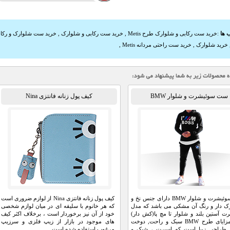
 ها
:
خرید ست رکابی و شلوارک طرح Metis
,
خرید ست رکابی و شلوارک
,
خرید ست شلوارک و رکا
خرید شلوارک
,
خرید ست راحتی مردانه Metis
,
ست سوئیشرت و شلوار BMW
کیف پول زنانه فانتزی Nina
ست سوئیشرت و شلوار BMW دارای جنس نخ و
کیف پول زنانه فانتزی Nina از لوازم ضروری است
رک دار و رنگ آن مشکی می باشد که مدل
که هر خانوم با سلیقه ای در میان لوازم شخصی
 آستین بلند و شلوار تا مچ پا(کش دار)
خود از آن نیز برخوردار است ، برخلاف اکثر کیف
است.مزايای طرح BMW سبک و راحت, دوخت
های موجود در بازار از زیپ فلزی و سرزیپ
و طراحی زیبا است که اسپرت ، شیک و
مرغوب استفاده شده است...