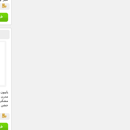
سايزب
ق
باشگاه
مدرن 
مشکی ع
جشن ها
ق