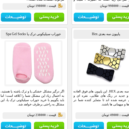
ندي آن فري سايز است و مناسب براي
يمت : 998000 تومان
قيمت : 198000 تومان
 ,خانه و مهمانی و … می باشد.
پاپیون سه بعدی Hex
جوراب سیلیکونی ترک پا Spa Gel Socks
پاپیون سه بعدی HEX. این پاپیون های فوق العاده
اگر درگیر مشکل خشکی پا و ترک پاشنه پا هستید،
و جدید در رنگ های طلایی، نقره ای و
به احتمال زیاد این مشکل شما را کلافه است؛ اما
رضه شده اند تا متمایز کننده شما در
باید بگوییم با خرید جوراب سیلیکونی ترک پا، این
 و میهمانی ها باشند.
مشکل به راحتی برطرف خواهد شد.
يمت : 49000 تومان
قيمت : 238000 تومان