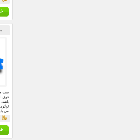
ست
ست سا
فوق ا
باشد. 
لوگوی 
می باش
ق