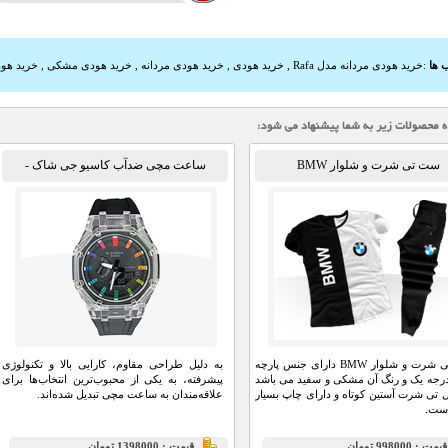
 ها
:
خرید هودی مردانه مدل Rafa
,
خرید هودی
,
خرید هودی مردانه
,
خرید هودی مشکی
,
خرید هودی 
ست تی شرت و شلوار BMW
ساعت مچی ضدآب کاسیو جی شاک -
GA2100
ست تی شرت و شلوار BMW دارای جنس پارچه
به دلیل طراحی مقاوم، کارایی بالا و تکنولوژی
درجه یک و رنگ آن مشکی و سفید می باشد
پیشرفته، به یکی از محبوب‌ترین انتخاب‌ها برای
 تی شرت آستین کوتاه و دارای چاپ بسیار
علاقه‌مندان به ساعت مچی تبدیل شده‌اند.
ست.
يمت : 998000 تومان
قيمت : 1398000 تومان