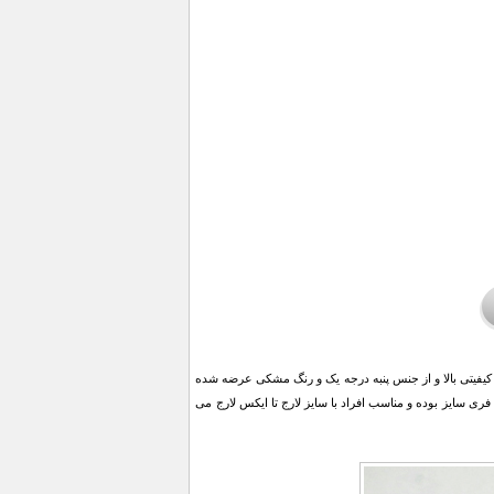
س های مورد علاقه نوجوانان و جوانان هودی ها با طراحی خاص و بدیع هستند. هودی مردانه مدل Rafa با کیفیتی بالا و از جنس پنبه درجه یک و رنگ مشکی عرضه شده
ری سایز بوده و مناسب افراد با سایز لارج تا ایکس لارج می