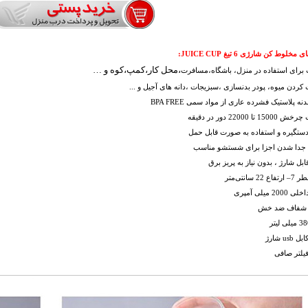
ای
مخلوط کن شارژی 6 تیغ JUICE CUP
:
،
محل کار
،
کمپ،کوه و …
برای استفاده در منزل، باشگاه،مسافرت
کردن میوه، پودر بدنسازی ،سبزیجات ،دانه های آجیل و ...
ه پلاستیک فشرده عاری از مواد سمی BPA FREE
تا 22000 دور در دقیقه
دستگیره و استفاده به صورت قابل حمل
ت جدا شدن اجزا برای شستشو مناسب
ابل شارژ ، بدون نیاز به پریز برق
22 سانتی‌متر
2 میلی آمپری
شفاف ضد خش
us شارژ
فیلتر صافی