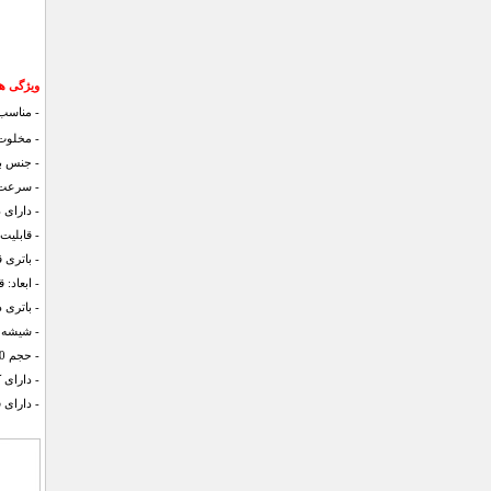
ویژگی ه
- مناسب 
- مخلوت 
- جنس بدن
- سرعت چرخش 15000 
- دارای 
- قابلی
- باتری ق
- ابعاد: قطر 7– ارتفاع 
- باتری داخلی 000
-
شیشه 
- حجم 380 میلی لیتر
- دارای کابل b
- دارای 