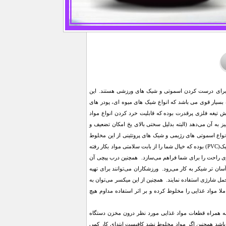
ل یک میکسر پرقدرت برای درست کردن اسموتی و شیک های ورزشی هستند. این
خش 15000 تا 22000 دور در دقیقه و تیغه 6 پره استیل ضد زنگ بسیار قوی می باشد که انواع شیک های میوه ای، پودر های
 شش تیغه فلزی پرقدرت بوده که قابلیت خرد کردن انواع مواد
ز به آن می‌دهد (البته بدلیل سختی بالای یخ امکان تضعیف و
واع اسموتی های رژیمی و شیک های پروتئینی از این مخلوط
کن پرتابل هم در باشگاه و هم در منزل استفاده کنند. جنس بدنه این مخلوط کن قابل حمل تیغه فلزی، از پلاستیک(PVC) بوده که خیال شما را از بابت سلامتی مواد بکار رفته
ی راحت را برای شما فراهم می‌سازد. همچنین درب پیچی آن
ن تر شیکر به کار می‌رود. ورزشکاران می‌توانند برای تهیه
ل شارژی استفاده نمایند. همچنین از این میکسر می‌توان به
ا مواد غذایی را مخلوط کرده و بر اثر استفاده مداوم هیچ
به همراه قطعات مواد غذایی مورد نظر درون مخزن دستگاه
اشد همچنین اگر مواد مخلوط نشد کافیست ابتدای کار کمی