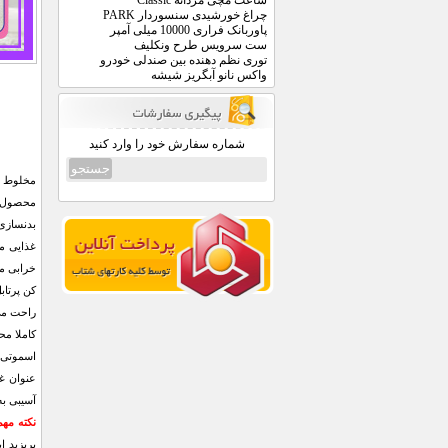
ساعت مچی مردانه Classic
چراغ خورشیدی سنسوردار PARK
پاوربانک فراری 10000 میلی آمپر
ست سرویس طرح ونکلیف
توری نظم دهنده بین صندلی خودرو
واکس نانو آبگریز شیشه
شماره سفارش خود را وارد کنید
بدنسازی،
غذایی ما
خرابی می
راحت می
کاملا مح
اسموتی و
عنوان غذ
آسیبی به
نکته مه
بریزید 