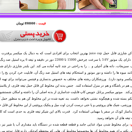
قیمت :
898000 تومان
مخلوط کن شارژی قابل حمل juice cup بهترین انتخاب برای افرادی است که به دنبا
محصول دارای یک موتور 3.6V با سرعت چر
 سبزیجات، دانه های آجیلی و ... را به راحتی در چند ثانیه آماده می کند. این بلندر شارژی دارای
نند میوه ها را داشته و دور موتور و استحکام تیغه های استیل ضد زنگ آن، قابلیت خرد کردن یخ را نی
کسر وجود دارد). ورزشکاران رشته های مختلف به خصوص بدنسازی و فیتنس می‌توانند برای تهیه ان
‌کند. موتور میکسر پرتابل جویس کاپ قابلیت جداسازی از بدنه اصلی آن را داشته و امکان شستشو
کم بسته شده و هیچگونه نشتی نخواهد داشت. بند تعبیه شده در این مخلوط کن هم به منظور حمل آسا
رزشی، شیک های پروتئینی و یا حتی درست کردن اوت میل و پنکیک پروتئینی از این مخلوط کن قابل حم
اساز کودک در سفر یا مهمانی استفاده کرد. قدرت بالای این شیکر تیغه فلزی به حدی است که کامل
 تیغه های آن نخواهد رسید.
م:
برای مخلوط شدن مواد غذایی جامد و قطعه قطعه شده در دستگاه باید مقداری آب یا شیر نیز 
این نکته برای همه مخلوط کن ها مخصوصا مخلوط کن هایی که محفظه کوچکی دارند قابل توجه می ب