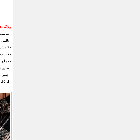
ویژگی ها
-
مناسب 
- باکس ن
- کاهش ف
- قابلیت
- دارای
- سایز باکس: 24*25
- جنس بر
-
اسکلت