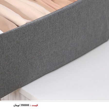
قیمت :
398000 تومان