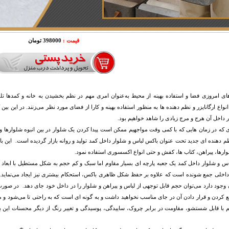
قیمت :
398000 تومان
‌های امروزی فضا و استفاده بهینه از محیط به‌عنوان امری مهم در نظم بخشیدن به خانه و کمدها
واع ارگانایزر و نظم دهنده ها به‌ منظور استفاده بهینه و کارا از فضای مورد نظر می‌زنند. در این ‌بین ک
 داخل آن هرج‌ و مرج زیادی را شاهد خواهیم بود.
‌ که در زمان ‌هایی که با کمی وقت مواجهیم ممکن است پیدا کردن یک شلوار در بین انبوه شلوارها
 دهنده ای جدید تحت عنوان باکس لباس و شلوار داخل کمد تولید و روانه بازار گردیده است. این ب
وارها، پیراهن، کتاب ها، کفش و حتی انواع اکسسوری استفاده نمود.
خلی جمع شونده است که علاوه بر حفظ شکل ظاهری باکس، استحکام بیشتری نیز ایجاد می‌نماید. با
وجود دارد می‌توان حجم قابل توجهی از لباس و پیراهن و شلوار را در داخل خود جای دهد. در صور
 کردن و قرار دادن آن در جای مناسب نخواهید داشت و به گونه ای است که به راحتی تا می‌شود و م
 با قابل شستشو، مقاومت در برابر چروک، ساییدگی، پوسیدگی و تغییر رنگ از دیگر محسنات این 