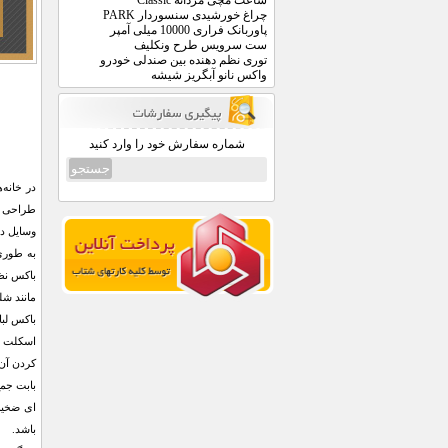
ساعت مچی مردانه Classic
چراغ خورشیدی سنسوردار PARK
پاوربانک فراری 10000 میلی آمپر
ست سرویس طرح ونکلیف
توری نظم دهنده بین صندلی خودرو
واکس نانو آبگریز شیشه
شماره سفارش خود را وارد کنید
در خانه
طراحی ان
وسایل در
به ‌طوری
باکس نظم
مانند شل
اسکلت دا
کردن آن 
بابت جمع
ای ضخیم
باشد.