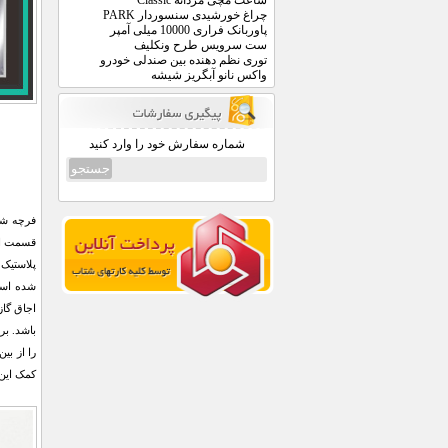
ساعت مچی مردانه Classic
چراغ خورشیدی سنسوردار PARK
پاوربانک فراری 10000 میلی آمپر
ست سرویس طرح ونکلیف
توری نظم دهنده بین صندلی خودرو
واکس نانو آبگریز شیشه
شماره سفارش خود را وارد کنید
فرچه شس
قسمت اتص
پلاستیک
شده است
اجاق گا
باشد. بر
را از بی
کمک این