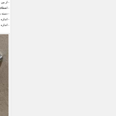
- از بین
- انعطاف
- دسته ب
- اندازه فرچ
- اندازه برس :