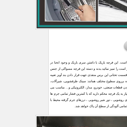
ت. این فرچه باریک با داشتن سری باریک و وجود انحنا در
ست را تمیز نمائید.بدنه و دسته این فرچه مسواکی از جنس
مت تحتانی این برس منفذی جهت قرار دادن بند آویز تعبیه
آمده برروی سطوح مختلف همانند: سینک ظرفشویی، شیرآلات،
ردن قطعات صنعتی، خودرو، مدار، الکترونیکی و… مناسب می
ز به یک فرچه محکم دارید که با کمترین فشار تمامی جرم ها
های روشویی ، دور شیر روشویی ، درزهای جرم گرفته محیط با
مامی آلودگی از سطح آن پاک خواهد شد.