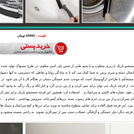
قیمت :
69000 تومان
تشو باریک با زبری متفاوت و با سیم هایی از جنس
پلی استر مقاوم
، در طرح مسواک تولید شده اس
ال دسته و سری برس به شما کمک می کند تا به سادگی زوایا و نقاطی که دسترسی به آنها دشوار ا
 مستحکم با طراحی ارگونومیک است که موجب عدم خستگی دستان در هنگام کار با آن می شود. در قس
. از فرچه باریک می توان برای تمیز کردن و از بین بردن گرد و غبار،لکه و زنگ زدگی به وجود 
ز، هود، شیاره های کاشی و سرامیک و… استفاده کرد. همچنین این فرچه شستشو باریک برای تمیز ک
ای تمیزکردن و از بین بردن جرم های رسوب بسته درزهای آشپزخانه، سرویس بهداشتی ، حمام و ... نیا
ن ببرد. این فرچه فوق العاده برای تمامی سطوح مناسبه به ویژه برای درزها و کنج سرامیک و سینک 
 فرچه دیگر دچار خستگی و گرفتگی عضلات دست پس از تمیزکاری نشوید. به راحتی شسته میشود و ت