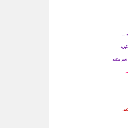
ه …
گیزید!
شد
ند.