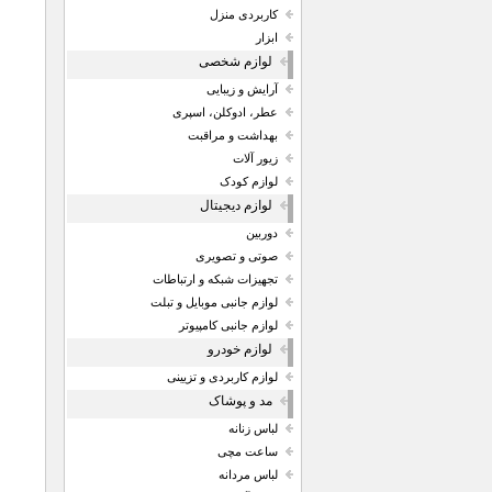
کاربردی منزل
ابزار
لوازم شخصی
آرایش و زیبایی
عطر، ادوکلن، اسپری
بهداشت و مراقبت
زیور آلات
لوازم کودک
لوازم دیجیتال
دوربین
صوتی و تصویری
تجهیزات شبکه و ارتباطات
لوازم جانبی موبایل و تبلت
لوازم جانبی کامپیوتر
لوازم خودرو
لوازم کاربردی و تزیینی
مد و پوشاک
لباس زنانه
ساعت مچی
لباس مردانه