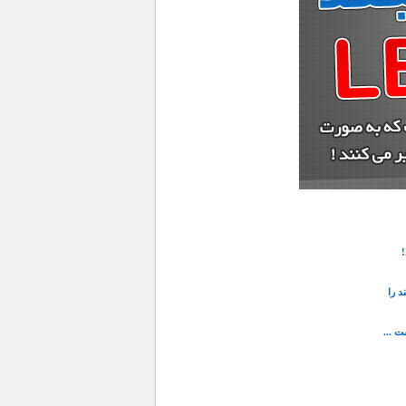
!
د را
 ...