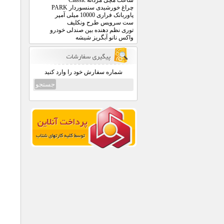
ساعت مچی مردانه Classic
چراغ خورشیدی سنسوردار PARK
پاوربانک فراری 10000 میلی آمپر
ست سرویس طرح ونکلیف
توری نظم دهنده بین صندلی خودرو
واکس نانو آبگریز شیشه
شماره سفارش خود را وارد کنید