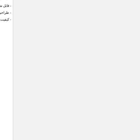
- قابل 
- طراحی
- کیفیت 