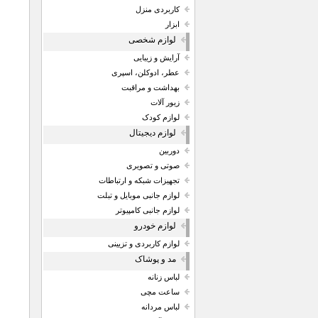
کاربردی منزل
ابزار
لوازم شخصی
آرایش و زیبایی
عطر، ادوکلن، اسپری
بهداشت و مراقبت
زیور آلات
لوازم کودک
لوازم دیجیتال
دوربین
صوتی و تصویری
تجهیزات شبکه و ارتباطات
لوازم جانبی موبایل و تبلت
لوازم جانبی کامپیوتر
لوازم خودرو
لوازم کاربردی و تزیینی
مد و پوشاک
لباس زنانه
ساعت مچی
لباس مردانه