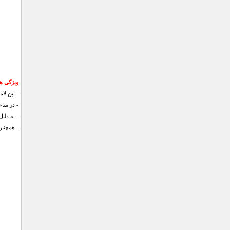
ویژگی ه
- این لامپ دارای س
- در سا
- به دلی
- همچنین