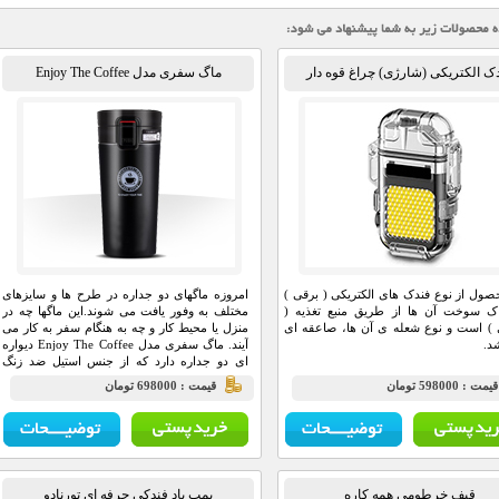
ک الکتریکی (شارژی) چراغ قوه دار
ماگ سفری مدل Enjoy The Coffee
صول از نوع فندک های الکتریکی ( برقی )
امروزه ماگهای دو جداره در طرح ها و سایزهای
 سوخت آن ها از طریق منبع تغذیه (
مختلف به وفور یافت می شوند.‌این ماگها چه در
) است و نوع شعله ی آن ها، صاعقه ای
منزل یا محیط کار و چه به هنگام سفر به کار می
د.
آیند.‌ ماگ سفری مدل Enjoy The Coffee دیواره
ای دو جداره دارد که از جنس استیل ضد زنگ
ساخته شده و برای نگهداری طولانی مدت دمای
يمت : 598000 تومان
قيمت : 698000 تومان
نوشیدنی های گرم و سرد قابل استفاده
است.‌درپوش این ماگ به صورت پیچی بسته می
شود و از ریزش و نشت مایعات کاملا جلوگیری
بعمل می آورد.
قیف خرطومی همه کاره
پمپ باد فندکی حرفه ای تورنادو