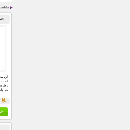
فند
این مح
است ک
باطری 
می باش
ق