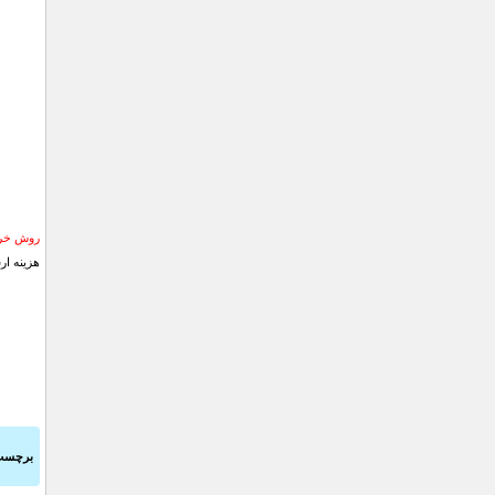
روش خری
هزینه ار
برچسب