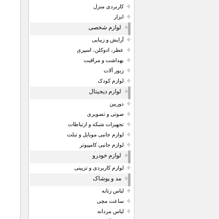
کاربردی منزل
ابزار
لوازم شخصی
آرایش و زیبایی
عطر، ادوکلن، اسپری
بهداشت و مراقبت
زیور آلات
لوازم کودک
لوازم دیجیتال
دوربین
صوتی و تصویری
تجهیزات شبکه و ارتباطات
لوازم جانبی موبایل و تبلت
لوازم جانبی کامپیوتر
لوازم خودرو
لوازم کاربردی و تزیینی
مد و پوشاک
لباس زنانه
ساعت مچی
لباس مردانه