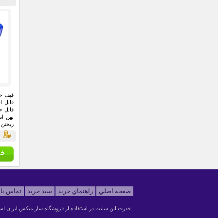
قیف خر
قابل ا
قابل ح
پهن اس
ریختن پ
ق
صفحه اصلي
راهنماي خريد
سبد خريد
تماس با 
قدرت اين سايت در استفاده از
فروشگاه ساز ميکس ايران
اس