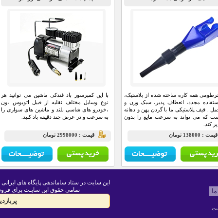
طومی همه کاره ساخته شده از پلاستیک،
با این کمپرسور باد فندکی ماشین می توانید هر
ستفاده مجدد، انعطاف پذیر، سبک وزن و
نوع وسایل مختلف نقلیه از قبیل اتوبوس ،ون
مل . قیف پلاستیکی ما با گردن پهن و دهانه
،خودرو های شاسی بلند و ماشین های سواری را
ت که می تواند به سرعت مایع را بدون
به سرعت و در عرض چند دقیقه باد کنید.
ر کند.
يمت : 138000 تومان
قيمت : 2998000 تومان
این سایت در ستاد ساماندهی پایگاه های ایرانی 
تمامی حقوق این سایـت برای فروش
ما
پربازد
ت.