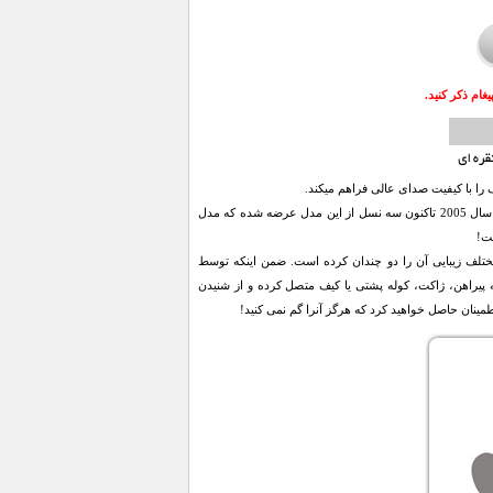
ام ذکر کنید.
پخش کننده ای که بعنوان کوچکترین مدل از محصولات اپل در زمینه پخش موسیقی نیز لقب گرفته است. از سال 2005 تاکنون سه نسل از این مدل عرضه شده که مدل
ز این مدل از محصولات اپل، طراحی بی نظیری است که با بدنه آلومینیومی در 5 رنگ مختلف زیبایی آن را دو چندان کرده است. ضمن اینکه توسط
 پیراهن، ژاکت، کوله پشتی یا کیف متصل کرده و از شنیدن
مینان حاصل خواهید کرد که هرگز آنرا گم نمی کنید!