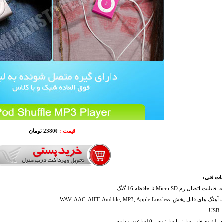
قیمت :
23800 تومان
ت فنی:
یت اتصال رم Micro SD تا حافظه 16 گیگ
قابل پخش: WAV, AAC, AIFF, Audible, MP3, Apple Lossless
U
لیتیوم قابل شارژ با شارژدهی 10ساعت مداوم