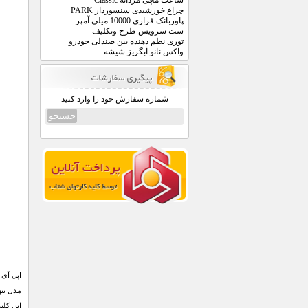
ساعت مچی مردانه Classic
چراغ خورشیدی سنسوردار PARK
پاوربانک فراری 10000 میلی آمپر
ست سرویس طرح ونکلیف
توری نظم دهنده بین صندلی خودرو
واکس نانو آبگریز شیشه
شماره سفارش خود را وارد کنید
اپل آی 
مدل تنه
این کلی