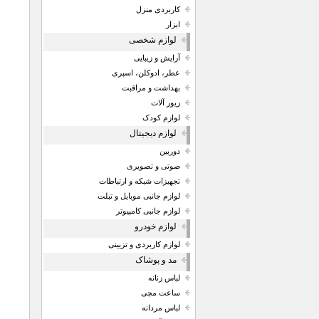
کاربردی منزل
ابزار
لوازم شخصی
آرایش و زیبایی
عطر، ادوکلن، اسپری
بهداشت و مراقبت
زیور آلات
لوازم کودک
لوازم دیجیتال
دوربین
صوتی و تصویری
تجهیزات شبکه و ارتباطات
لوازم جانبی موبایل و تبلت
لوازم جانبی کامپیوتر
لوازم خودرو
لوازم کاربردی و تزیینی
مد و پوشاک
لباس زنانه
ساعت مچی
لباس مردانه