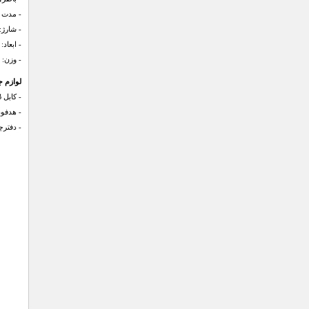
- مدت شارژ باتری: 3 ساعت
- شارژ: 
- ابعاد: 29.0×31.6×8.7 میلی متر
- وزن: 12.5 گرم
لوازم ج
- كابل USB
- هدفون od
- دفترچ