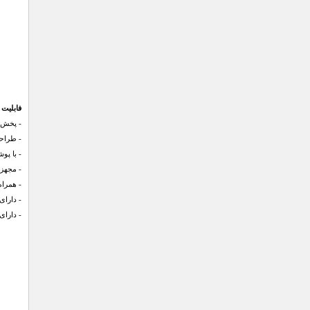
فابلیت 
- پخش موزیك MP3 با کیف
- طراحی
- با پوشش 
- مجهز به USB داخلی برای انتقال
- همراه
- دارای
- دارای