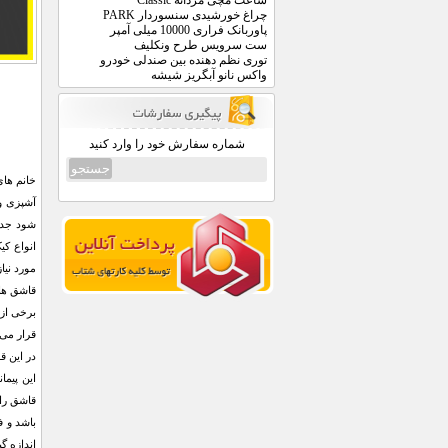
ساعت مچی مردانه Classic
چراغ خورشیدی سنسوردار PARK
پاوربانک فراری 10000 میلی آمپر
ست سرویس طرح ونکلیف
توری نظم دهنده بین صندلی خودرو
واکس نانو آبگریز شیشه
شماره سفارش خود را وارد کنید
خانم های
آشپزی و 
شود جدا 
انواع کی
مورد نیا
قاشق های
برخی از 
قرار می 
این پیما
قاشق را 
باشد و ف
اندازه گی