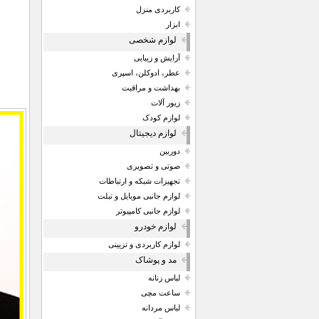
کاربردی منزل
ابزار
لوازم شخصی
آرایش و زیبایی
عطر، ادوکلن، اسپری
بهداشت و مراقبت
زیور آلات
لوازم کودک
لوازم دیجیتال
دوربین
صوتی و تصویری
تجهیزات شبکه و ارتباطات
لوازم جانبی موبایل و تبلت
لوازم جانبی کامپیوتر
لوازم خودرو
لوازم کاربردی و تزیینی
مد و پوشاک
لباس زنانه
ساعت مچی
لباس مردانه