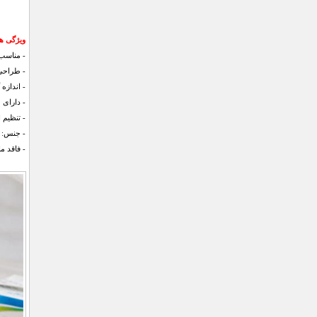
ویژگی های
- مناسب 
- طراحی 
- اندازه 
- دارای 
- تنظیم 
- جنس: پل
-‌ فاقد ما