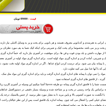
قیمت :
89000 تومان
 ایرانی به هنرمندی و کدبانویی معروف هستند و هر بانویی برای پخت و پز به وسایل کاملی نیاز دارند 
پخت و پز می باشد مخصوصا برای پخت کیک و شیرینی برای اینکه کیک شما به پف مورد نظرتان برسد حت
از مهارت داشتن و بلد بودن فوت و فن ها، برای موفقیت در آشپزی نیاز دارید که حتماً اندازه گیری ر
ک و شیرینی، آماده کردن و اندازه گیری مواد اولیه است. برای اندازه گیری مواد اولیه در آشپزی معمو
ز با پیمانه بیان می شود. برای درست کردن انواع غذاها ، اگر در اندازه گیری مواد اولیه دقت نشود،
ی که با آنها غذا میل می کنید تفاوت دارد .
مواد را نمی توان با پیمانه های اندازه گیری اندازه گرفت و باید برای اندازه گیری این مواد مثل نمک
گیرند ، از قاشق های اندازه گیری استفاده نمود.
در این قسمت شما را با قاشق اندازه گیری پیمانه دو طرفه Spoon آشنا می
نه براساس یک واحد رسمی در پخت و پز شناخته شده و وسیله بسیار دقیقی در دستورالعمل غذاهاست
با انگشت به صورت کشویی بالا و پایین ببرید تا به معیار مورد نظر برسید. از جنس پلاستیک درجه
ضای خیلی کمی را اشغال می کند چون پیمانه اندازه یک قاشق است پس از این نظر خیالتان راحت ا
ری مایعات و دارو ها نیاز می توانید استفاده کنید.