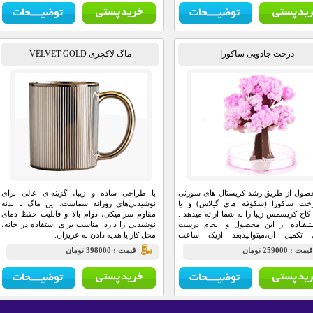
درخت جادویی ساکورا
ماگ لاکچری VELVET GOLD
حصول از طریق رشد کریستال های سوزنی
با طراحی ساده و زیبا، گزینه‌ای عالی برای
خت ساکورا (شکوفه های گیلاس) و یا
نوشیدنی‌های روزانه شماست. این ماگ با بدنه
اج کریسمس زیبا را به شما ارائه میدهد .
مقاوم سرامیکی، دوام بالا و قابلیت حفظ دمای
ـتـفـاده از این محصول و انجام درست
نوشیدنی را دارد. مناسب برای استفاده در خانه،
 تکمیل آن،میتوانیدبعد ازیک ساعت
محل کار یا هدیه دادن به عزیزان.
ه کنیدکه یک درخت کاج کریسمس شروع
يمت : 259000 تومان
قيمت : 398000 تومان
به شکوفه زدن میکند و در نهایت بعد از گذشت 6
الی 24 ساعت که این زمان به دمای محیط بستگی
ر جای مرطوب زمان طولانی تر خواهد بود
درخت ساکورا (شکوفه های گیلاس) و یا
کاج کریسمس
کامل تبدیل میشود.