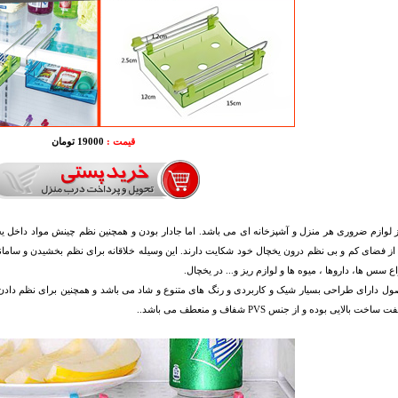
قیمت :
19000 تومان
 لوازم ضروری هر منزل و آشپزخانه ای می باشد. اما جادار بودن و همچنین نظم چینش مواد داخل یخ
 از فضای کم و بی نظم درون یخچال خود شکایت دارند. این وسیله خلاقانه برای نظم بخشیدن و سا
اع سس ها، داروها ، میوه ها و لوازم ریز و... در یخچال.
ل دارای طراحی بسیار شیک و کاربردی و رنگ های متنوع و شاد می باشد و همچنین برای نظم دادن می
خت بالایی بوده و از جنس PVS شفاف و منعطف می باشد..