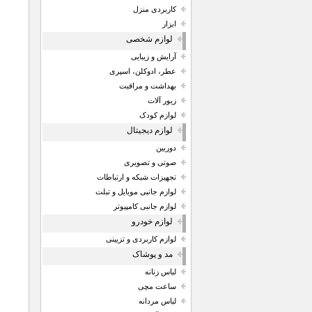
کاربردی منزل
ابزار
لوازم شخصی
آرایش و زیبایی
عطر، ادوکلن، اسپری
بهداشت و مراقبت
زیور آلات
لوازم کودک
لوازم دیجیتال
دوربین
صوتی و تصویری
تجهیزات شبکه و ارتباطات
لوازم جانبی موبایل و تبلت
لوازم جانبی کامپیوتر
لوازم خودرو
لوازم کاربردی و تزیینی
مد و پوشاک
لباس زنانه
ساعت مچی
لباس مردانه