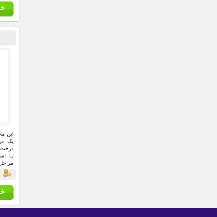
این م
یک در
درخت ک
بـا اس
مراحل
مشاهد
ق
داره د
به یک
درخت 