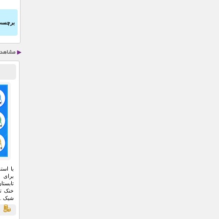
برچسب
برای 
تابستا
خنک ت
شیک ..
ق