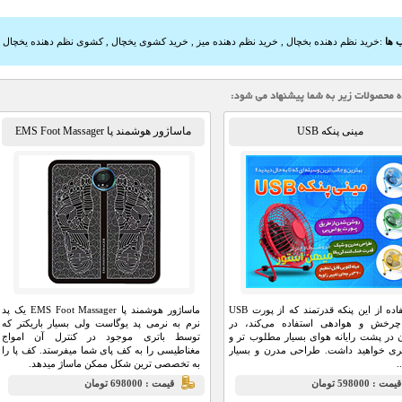
 ها
:
خرید نظم دهنده بخچال
,
خرید نظم دهنده میز
,
خرید کشوی یخچال
,
کشوی نظم دهنده یخچال
,
مینی پنکه USB
ماساژور هوشمند پا EMS Foot Massager
با استفاده از این پنکه قدرتمند که از پورت USB
ماساژور هوشمند پا EMS Foot Massager یک پد
چرخش و هوادهی استفاده می‌کند، در
نرم به نرمی پد یوگاست ولی بسیار باریکتر که
ن در پشت رایانه هوای بسیار مطلوب تر و
توسط باتری موجود در کنترل آن امواج
ری خواهید داشت. طراحی مدرن و بسیار
مغناطیسی را به کف پای شما میفرستد. کف پا را
.
به تخصصی ترین شکل ممکن ماساژ میدهد.
يمت : 598000 تومان
قيمت : 698000 تومان