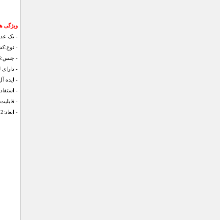
ویژگی­ ه
- یک عدد
- نوع:ک
- جنس:PVS شفاف و منعطف
- دارای 
- ایده آ
- استفاد
- قابلی
- ابعاد:12*15*2.5 سانتی متر