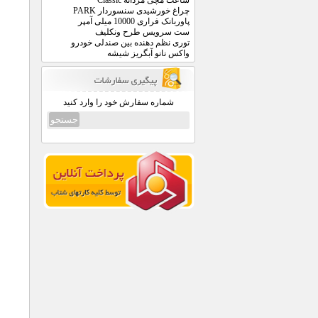
ساعت مچی مردانه Classic
چراغ خورشیدی سنسوردار PARK
پاوربانک فراری 10000 میلی آمپر
ست سرویس طرح ونکلیف
توری نظم دهنده بین صندلی خودرو
واکس نانو آبگریز شیشه
شماره سفارش خود را وارد کنید